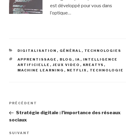
est développé pour vous dans
l'optique…
CATÉGORIES
DIGITALISATION
,
GÉNÉRAL
,
TECHNOLOGIES
ÉTIQUETTES
APPRENTISSAGE
,
BLOG
,
IA
,
INTELLIGENCE
ARTIFICIELLE
,
JEUX VIDEO
,
KREATYS
,
MACHINE LEARNING
,
NETFLIX
,
TECHNOLOGIE
Navigation
Article
PRÉCÉDENT
de
précédent
Stratégie digitale : l’importance des réseaux
l’article
sociaux
Article
SUIVANT