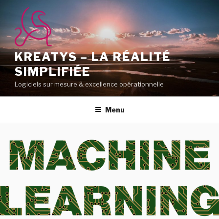
Aller
au
contenu
principal
KREATYS – LA RÉALITÉ
SIMPLIFIÉE
Logiciels sur mesure & excellence opérationnelle
Menu