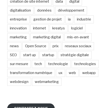
création de site internet
data
digital
digitalisation
données
développement
entreprise
gestion de projet
ia
industrie
innovation
internet
kreatys
logiciel
marketing
marketing digital
mis-en-avant
news
Open Source
prix
reseaux sociaux
SEO
start up
startup
stratégie digitale
sur mesure
tech
technologie
technologies
transformation numérique
ux
web
webapp
webdesign
webmarketing