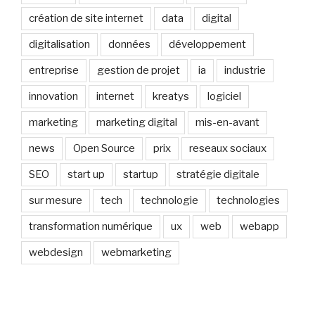
création de site internet
data
digital
digitalisation
données
développement
entreprise
gestion de projet
ia
industrie
innovation
internet
kreatys
logiciel
marketing
marketing digital
mis-en-avant
news
Open Source
prix
reseaux sociaux
SEO
start up
startup
stratégie digitale
sur mesure
tech
technologie
technologies
transformation numérique
ux
web
webapp
webdesign
webmarketing