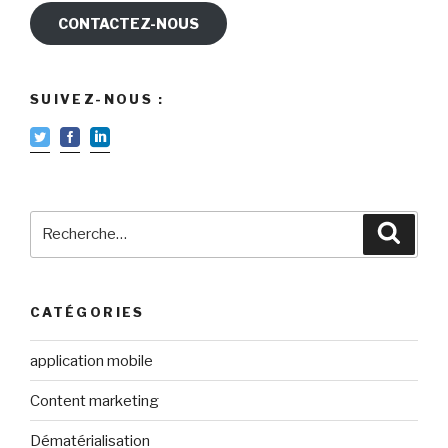
CONTACTEZ-NOUS
SUIVEZ-NOUS :
Recherche
Reche
pour
:
CATÉGORIES
application mobile
Content marketing
Dématérialisation