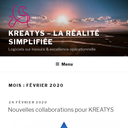
Aller
au
contenu
principal
KREATYS – LA RÉALITÉ
SIMPLIFIÉE
Logiciels sur mesure & excellence opérationnelle
Menu
MOIS :
FÉVRIER 2020
PUBLIÉ
24 FÉVRIER 2020
LE
Nouvelles collaborations pour KREATYS