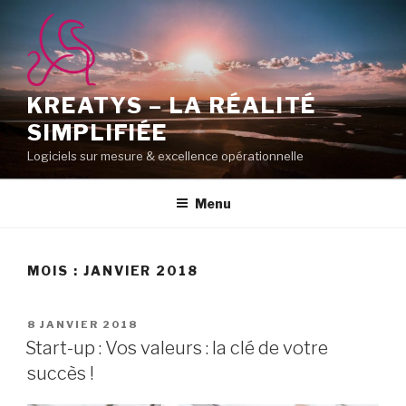
Aller
au
contenu
principal
KREATYS – LA RÉALITÉ
SIMPLIFIÉE
Logiciels sur mesure & excellence opérationnelle
Menu
MOIS :
JANVIER 2018
PUBLIÉ
8 JANVIER 2018
LE
Start-up : Vos valeurs : la clé de votre
succès !