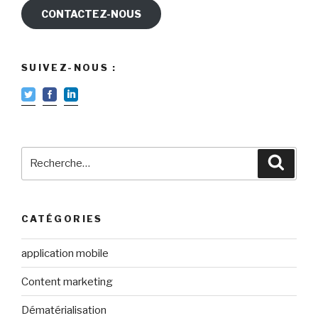
CONTACTEZ-NOUS
SUIVEZ-NOUS :
Recherche
Reche
pour
:
CATÉGORIES
application mobile
Content marketing
Dématérialisation