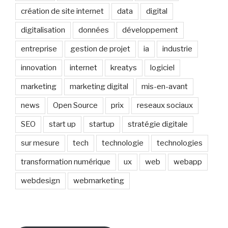
création de site internet
data
digital
digitalisation
données
développement
entreprise
gestion de projet
ia
industrie
innovation
internet
kreatys
logiciel
marketing
marketing digital
mis-en-avant
news
Open Source
prix
reseaux sociaux
SEO
start up
startup
stratégie digitale
sur mesure
tech
technologie
technologies
transformation numérique
ux
web
webapp
webdesign
webmarketing