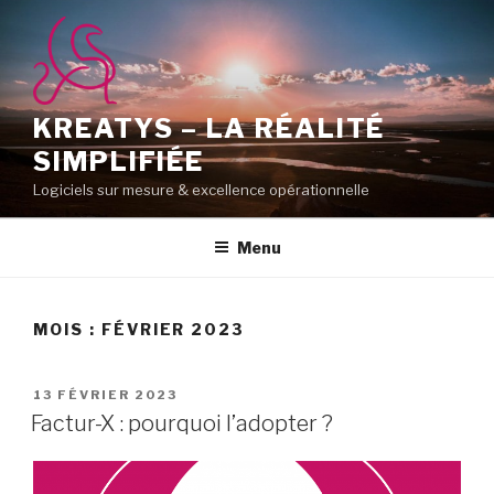
Aller
au
contenu
principal
KREATYS – LA RÉALITÉ
SIMPLIFIÉE
Logiciels sur mesure & excellence opérationnelle
Menu
MOIS :
FÉVRIER 2023
PUBLIÉ
13 FÉVRIER 2023
LE
Factur-X : pourquoi l’adopter ?