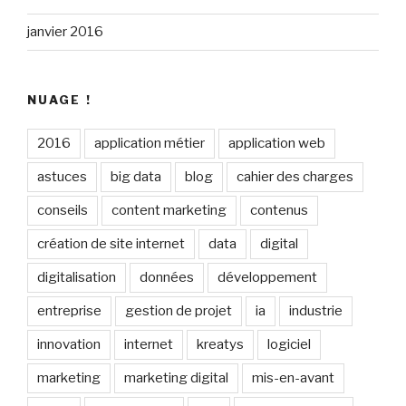
janvier 2016
NUAGE !
2016
application métier
application web
astuces
big data
blog
cahier des charges
conseils
content marketing
contenus
création de site internet
data
digital
digitalisation
données
développement
entreprise
gestion de projet
ia
industrie
innovation
internet
kreatys
logiciel
marketing
marketing digital
mis-en-avant