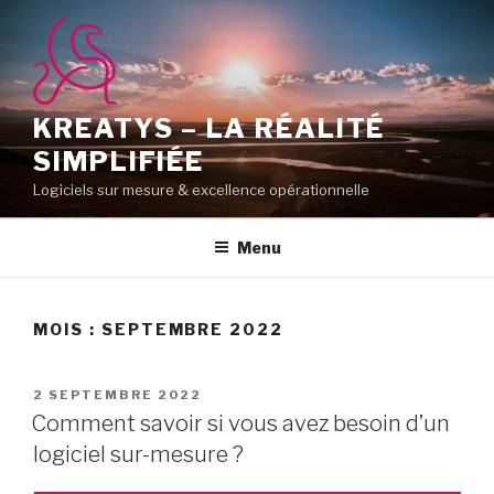
Aller
au
contenu
principal
KREATYS – LA RÉALITÉ
SIMPLIFIÉE
Logiciels sur mesure & excellence opérationnelle
Menu
MOIS :
SEPTEMBRE 2022
PUBLIÉ
2 SEPTEMBRE 2022
LE
Comment savoir si vous avez besoin d’un
logiciel sur-mesure ?