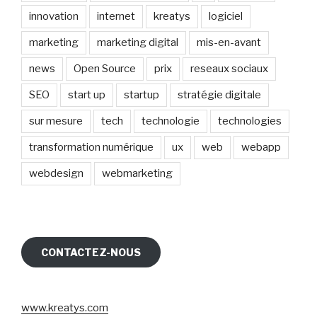
innovation
internet
kreatys
logiciel
marketing
marketing digital
mis-en-avant
news
Open Source
prix
reseaux sociaux
SEO
start up
startup
stratégie digitale
sur mesure
tech
technologie
technologies
transformation numérique
ux
web
webapp
webdesign
webmarketing
CONTACTEZ-NOUS
www.kreatys.com