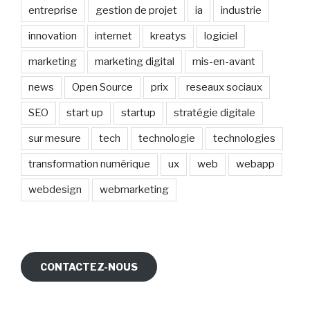
entreprise
gestion de projet
ia
industrie
innovation
internet
kreatys
logiciel
marketing
marketing digital
mis-en-avant
news
Open Source
prix
reseaux sociaux
SEO
start up
startup
stratégie digitale
sur mesure
tech
technologie
technologies
transformation numérique
ux
web
webapp
webdesign
webmarketing
CONTACTEZ-NOUS