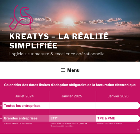
Aller
au
contenu
principal
KREATYS – LA RÉALITÉ
SIMPLIFIÉE
Logiciels sur mesure & excellence opérationnelle
Menu