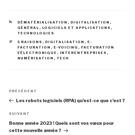
CATÉGORIES
DÉMATÉRIALISATION
,
DIGITALISATION
,
GÉNÉRAL
,
LOGICIELS ET APPLICATIONS
,
TECHNOLOGIES
ÉTIQUETTES
5 RAISONS
,
DIGITALISATION
,
E-
FACTURATION
,
E-VOICING
,
FACTURATION
EÉLECTRONIQUE
,
INTERENTREPRISES
,
NUMÉRISATION
,
TECH
Navigation
Article
PRÉCÉDENT
de
précédent
Les robots logiciels (RPA) qu’est-ce que c’est ?
l’article
Article
SUIVANT
suivant
Bonne année 2023 ! Quels sont vos vœux pour
cette nouvelle année ?