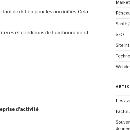
Marketi
tant de définir pour les non initiés. Cela
Réseau
Santé /
 Critères et conditions de fonctionnement,
SEO
Site in
Techno
Webde
ARTIC
Les ava
prise d’activité
Factur-
Souver
donné