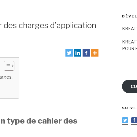
DÉVEL
r des charges d’application
KREAT
KREAT
POUR E
harges.
CO
SUIVE
an type de cahier des