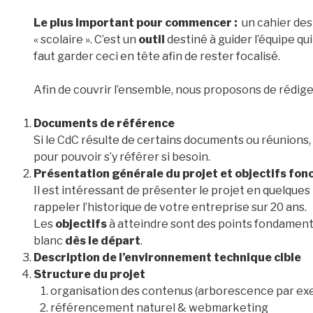
Le plus important pour commencer :
un cahier des
« scolaire ». C’est un
outil
destiné à guider l’équipe qui
faut garder ceci en tête afin de rester focalisé.
Afin de couvrir l’ensemble, nous proposons de rédiger
Documents de référence
Si le CdC résulte de certains documents ou réunions, i
pour pouvoir s’y référer si besoin.
Présentation générale du projet et objectifs fon
Il est intéressant de présenter le projet en quelques l
rappeler l’historique de votre entreprise sur 20 ans.
Les
objectifs
à atteindre sont des points fondamenta
blanc
dès le départ
.
Description de l’environnement technique cible
Structure du projet
organisation des contenus (arborescence par ex
référencement naturel & webmarketing