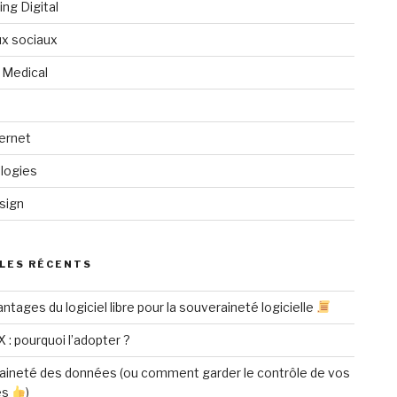
ng Digital
x sociaux
 Medical
ternet
logies
sign
LES RÉCENTS
ntages du logiciel libre pour la souveraineté logicielle
X : pourquoi l’adopter ?
aineté des données (ou comment garder le contrôle de vos
es
)