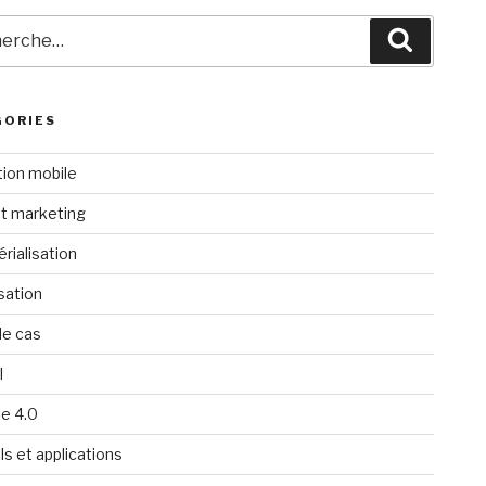
rche
Recherc
GORIES
tion mobile
t marketing
rialisation
isation
de cas
l
ie 4.0
ls et applications