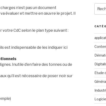
Reche
 charges n’est pas un document
pour
 va évaluer et mettre en œuvre le projet. Il
:
CATÉ
 votre CdC selon le plan type suivant :
applica
Conten
ls est indispensable de les indiquer ici
Dématé
ctionnels
Digital
ignes. Inutile d’en faire des tonnes ou de
Etude 
ux qu’il est nécessaire de poser noir sur
Généra
Industr
emple)
Logicie