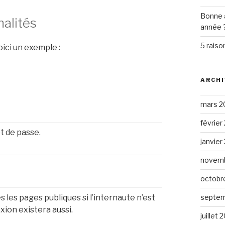
Bonne 
nalités
année 
5 raiso
oici un exemple :
ARCHI
mars 2
février
t de passe.
janvier
novemb
octobr
septem
 les pages publiques si l’internaute n’est
ion existera aussi.
juillet 