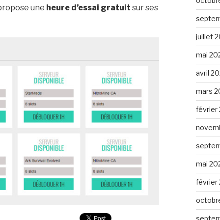
octobr
 propose une
heure d’essai gratuit
sur ses
septem
juillet 
mai 20
avril 2
mars 2
février
novemb
septem
mai 20
février
octobr
septem