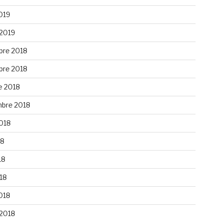
019
 2019
re 2018
re 2018
e 2018
bre 2018
2018
18
18
018
018
 2018