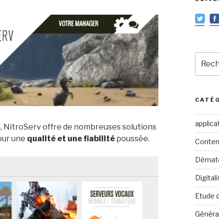
Reche
pour
:
CATÉ
applica
, NitroServ offre de nombreuses solutions
pour une
qualité et une fiabilité
poussée.
Conten
Dématé
Digital
Etude 
Généra