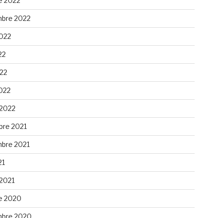
e 2022
bre 2022
2022
22
022
022
 2022
re 2021
bre 2021
21
 2021
e 2020
bre 2020