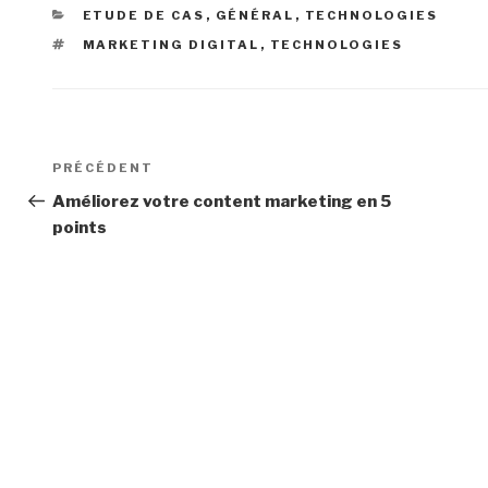
CATÉGORIES
ETUDE DE CAS
,
GÉNÉRAL
,
TECHNOLOGIES
ÉTIQUETTES
MARKETING DIGITAL
,
TECHNOLOGIES
Navigation
Article
PRÉCÉDENT
de
précédent
Améliorez votre content marketing en 5
points
l’article