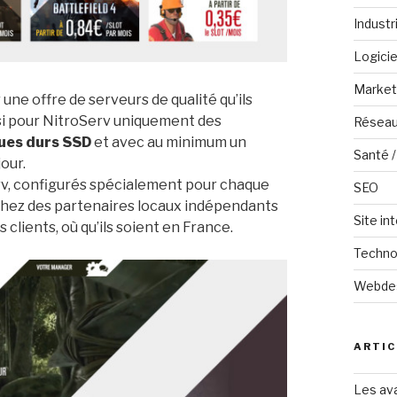
Industr
Logicie
Marketi
une offre de serveurs de qualité qu’ils
oisi pour NitroServ uniquement des
Réseau
ues durs SSD
et avec au minimum un
Santé /
our.
v, configurés spécialement pour chaque
SEO
 chez des partenaires locaux indépendants
Site in
 clients, où qu’ils soient en France.
Techno
Webde
ARTIC
Les ava