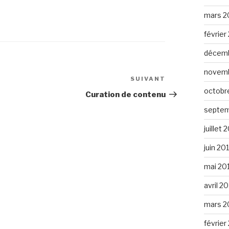
mars 2
février
décemb
novemb
SUIVANT
Article
octobr
suivant
Curation de contenu
septem
juillet 
juin 20
mai 20
avril 2
mars 2
février