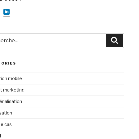
rche
Recherc
GORIES
tion mobile
t marketing
rialisation
isation
de cas
l