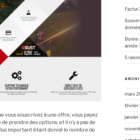
Factur-
Souver
donné
Bonne 
année 
5 raiso
ARCHI
mars 2
février
ue vous souscrivez à une offre, vous payez
janvier
de prendre des options, et il n’y a pas de
novemb
t plus important étant donné le nombre de