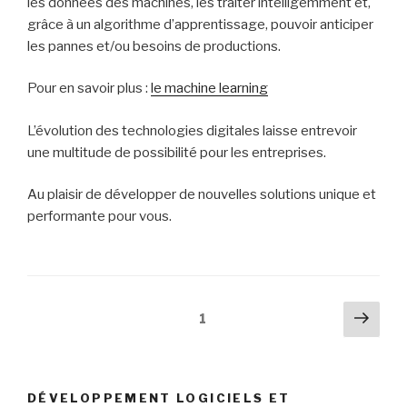
les données des machines, les traiter intelligemment et,
grâce à un algorithme d’apprentissage, pouvoir anticiper
les pannes et/ou besoins de productions.
Pour en savoir plus :
le machine learning
L’évolution des technologies digitales laisse entrevoir
une multitude de possibilité pour les entreprises.
Au plaisir de développer de nouvelles solutions unique et
performante pour vous.
Navigation
Pag
Page
1
suiv
des
articles
DÉVELOPPEMENT LOGICIELS ET