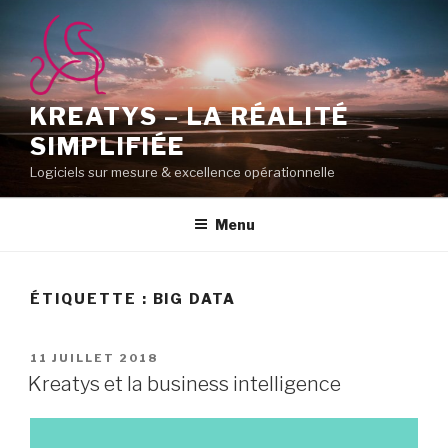
Aller
au
contenu
principal
KREATYS – LA RÉALITÉ
SIMPLIFIÉE
Logiciels sur mesure & excellence opérationnelle
Menu
ÉTIQUETTE :
BIG DATA
PUBLIÉ
11 JUILLET 2018
LE
Kreatys et la business intelligence