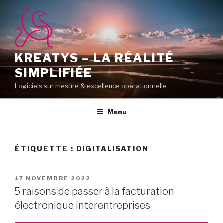
Aller
au
contenu
principal
KREATYS – LA RÉALITÉ
SIMPLIFIÉE
Logiciels sur mesure & excellence opérationnelle
Menu
ÉTIQUETTE :
DIGITALISATION
PUBLIÉ
17 NOVEMBRE 2022
LE
5 raisons de passer à la facturation
électronique interentreprises