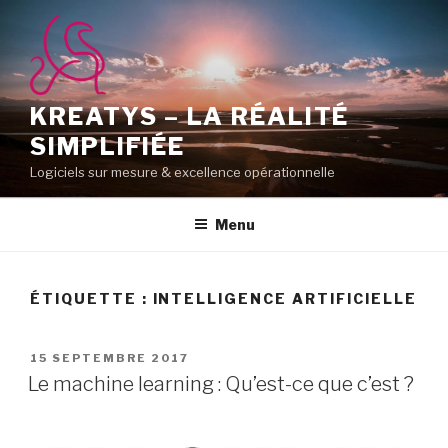
Aller
au
contenu
principal
KREATYS – LA RÉALITÉ
SIMPLIFIÉE
Logiciels sur mesure & excellence opérationnelle
Menu
ÉTIQUETTE :
INTELLIGENCE ARTIFICIELLE
PUBLIÉ
15 SEPTEMBRE 2017
LE
Le machine learning : Qu’est-ce que c’est ?