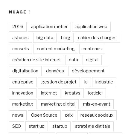
NUAGE !
2016
application métier
application web
astuces
big data
blog
cahier des charges
conseils
content marketing
contenus
création de site internet
data
digital
digitalisation
données
développement
entreprise
gestion de projet
ia
industrie
innovation
internet
kreatys
logiciel
marketing
marketing digital
mis-en-avant
news
Open Source
prix
reseaux sociaux
SEO
start up
startup
stratégie digitale