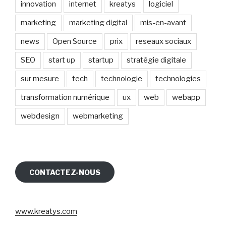
innovation
internet
kreatys
logiciel
marketing
marketing digital
mis-en-avant
news
Open Source
prix
reseaux sociaux
SEO
start up
startup
stratégie digitale
sur mesure
tech
technologie
technologies
transformation numérique
ux
web
webapp
webdesign
webmarketing
CONTACTEZ-NOUS
www.kreatys.com