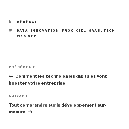
CATÉGORIES
GÉNÉRAL
ÉTIQUETTES
DATA
,
INNOVATION
,
PROGICIEL
,
SAAS
,
TECH
,
WEB APP
Navigation
Article
PRÉCÉDENT
de
précédent
Comment les technologies digitales vont
l’article
booster votre entreprise
Article
SUIVANT
suivant
Tout comprendre sur le développement sur-
mesure