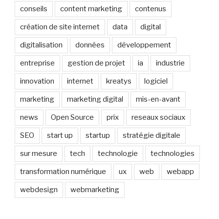
conseils
content marketing
contenus
création de site internet
data
digital
digitalisation
données
développement
entreprise
gestion de projet
ia
industrie
innovation
internet
kreatys
logiciel
marketing
marketing digital
mis-en-avant
news
Open Source
prix
reseaux sociaux
SEO
start up
startup
stratégie digitale
sur mesure
tech
technologie
technologies
transformation numérique
ux
web
webapp
webdesign
webmarketing