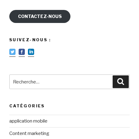
CONTACTEZ-NOUS
SUIVEZ-NOUS :
Recherche
Reche
pour
:
CATÉGORIES
application mobile
Content marketing