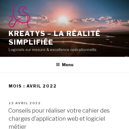
Aller
au
contenu
principal
KREATYS – LA RÉALITÉ
SIMPLIFIÉE
Logiciels sur mesure & excellence opérationnelle
Menu
MOIS :
AVRIL 2022
PUBLIÉ
12 AVRIL 2022
LE
Conseils pour réaliser votre cahier des
charges d’application web et logiciel
métier