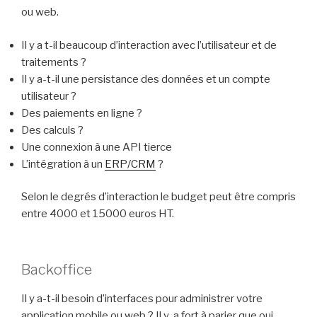
ou web.
Il y a t-il beaucoup d’interaction avec l’utilisateur et de
traitements ?
Il y a-t-il une persistance des données et un compte
utilisateur ?
Des paiements en ligne ?
Des calculs ?
Une connexion à une API tierce
L’intégration à un
ERP/CRM
?
Selon le degrés d’interaction le budget peut être compris
entre 4000 et 15000 euros HT.
Backoffice
Il y a-t-il besoin d’interfaces pour administrer votre
application mobile ou web ? Il y a fort à parier que oui.