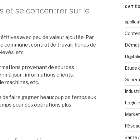
CATÉ
s et se concentrer sur le
applica
Conten
itives avec peu de valeur ajoutée. Par
 commune : contrat de travail, fiches de
Dématé
levés, etc.
Digital
nformations provenant de sources
Etude 
r à jour : informations clients,
Généra
de machines, etc.
Industr
ble de faire gagner beaucoup de temps aux
Logicie
temps pour des opérations plus
Marketi
Réseau
Santé /