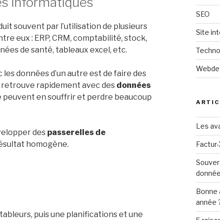
es informatiques
SEO
t souvent par l’utilisation de plusieurs
Site in
re eux : ERP, CRM, comptabilité, stock,
ées de santé, tableaux excel, etc.
Techno
Webde
 les données d’un autre est de faire des
se retrouve rapidement avec des
données
se peuvent en souffrir et perdre beaucoup
ARTIC
Les ava
évelopper des
passerelles de
résultat homogène.
Factur-
Souver
donné
Bonne 
année 
tableurs, puis une planifications et une