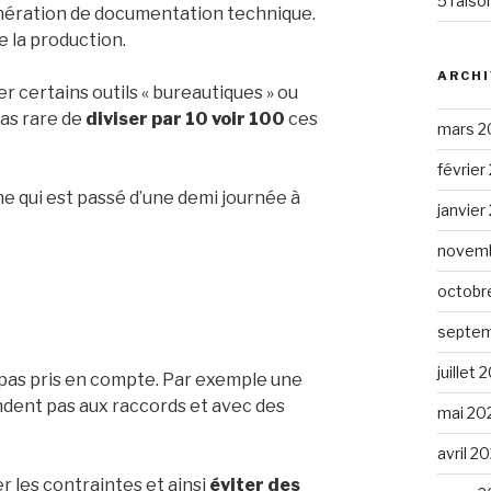
5 raiso
nération de documentation technique.
e la production.
ARCHI
 certains outils « bureautiques » ou
pas rare de
diviser par 10 voir 100
ces
mars 2
février
e qui est passé d’une demi journée à
janvier
novemb
octobr
septem
juillet 
 pas pris en compte. Par exemple une
dent pas aux raccords et avec des
mai 20
avril 2
er les contraintes et ainsi
éviter des