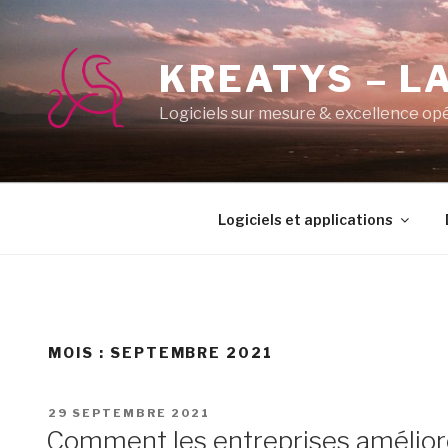
Aller
au
contenu
KREATYS – LA
principal
Logiciels sur mesure & excellence op
Logiciels et applications
MOIS :
SEPTEMBRE 2021
PUBLIÉ
29 SEPTEMBRE 2021
LE
Comment les entreprises amélior