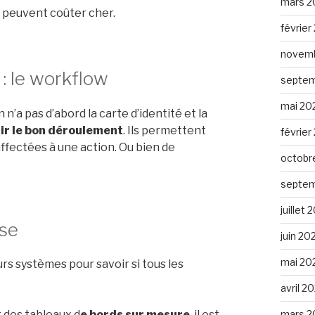
mars 2
i peuvent coûter cher.
février
novemb
 : le workflow
septem
mai 20
 n’a pas d’abord la carte d’identité et la
ir le bon déroulement
. Ils permettent
février
ffectées à une action. Ou bien de
octobr
septem
juillet
ise
juin 20
mai 20
urs systèmes pour savoir si tous les
avril 2
 des tableaux d
e bords sur mesure
, il est
mars 2