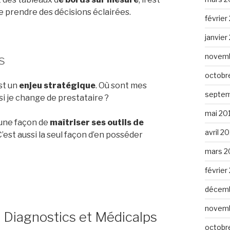
e prendre des décisions éclairées.
février
janvier
s
novemb
octobr
st un
enjeu stratégique
. Où sont mes
septem
si je change de prestataire ?
mai 20
 une façon de
maîtriser ses outils de
avril 2
est aussi la seul façon d’en posséder
mars 2
février
décemb
novemb
Diagnostics et Médicalps
octobr