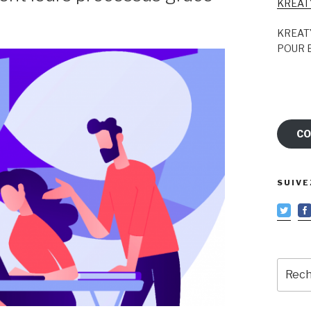
KREAT
KREAT
POUR E
CO
SUIVE
Reche
pour
: