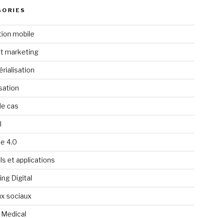
GORIES
tion mobile
t marketing
rialisation
isation
de cas
l
ie 4.0
ls et applications
ng Digital
x sociaux
 Medical