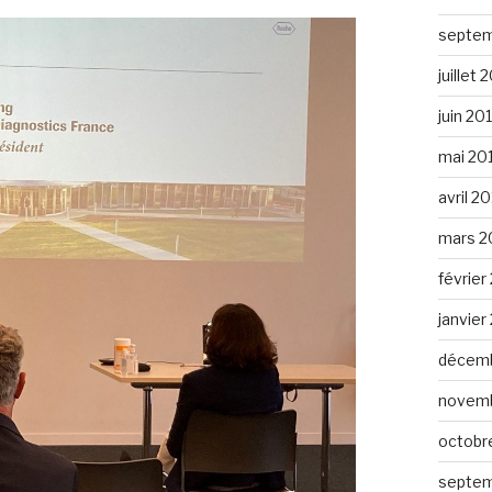
septem
juillet 
juin 20
mai 20
avril 2
mars 2
février
janvier
décemb
novemb
octobr
septem