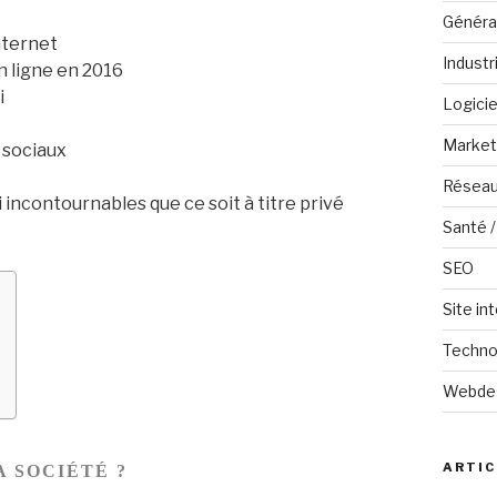
Généra
nternet
Industr
n ligne en 2016
i
Logicie
Marketi
 sociaux
Réseau
 incontournables que ce soit à titre privé
Santé /
SEO
Site in
Techno
Webde
ARTIC
A SOCIÉTÉ ?