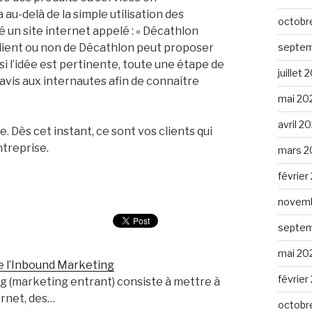
 au-delà de la simple utilisation des
octobr
 un site internet appelé : « Décathlon
client ou non de Décathlon peut proposer
septem
si l’idée est pertinente, toute une étape de
juillet 
vis aux internautes afin de connaître
mai 20
avril 2
. Dès cet instant, ce sont vos clients qui
ntreprise.
mars 2
février
novemb
septem
mai 20
de l’Inbound Marketing
février
g (marketing entrant) consiste à mettre à
ernet, des…
octobr