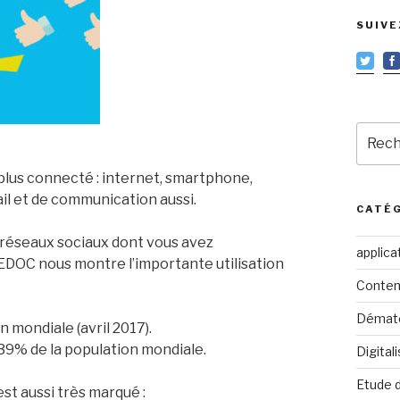
SUIVE
Reche
pour
:
plus connecté : internet, smartphone,
l et de communication aussi.
CATÉ
 réseaux sociaux dont vous avez
applica
DOC nous montre l’importante utilisation
Conten
Dématé
n mondiale (avril 2017).
it 39% de la population mondiale.
Digital
Etude 
est aussi très marqué :