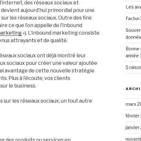
 d’internet, des réseaux sociaux et
Les ava
l devient aujourd’hui primordial pour une
sur les réseaux sociaux. Outre des fins
Factur-
ire ce que l’on appelle de l’Inbound
Souver
 marketing
»). L’Inbound marketing consiste
donné
nus attrayants et de qualité.
Bonne 
réseaux sociaux ont déjà montré leur
année 
aux sociaux pour créer une valeur ajoutée
5 raiso
al avantage de cette nouvelle stratégie
ts. Plus à l’écoute, vos clients
ur le business.
ARCHI
 sur les réseaux sociaux, un tout autre
mars 2
février
janvier
novemb
e des produits ou services en