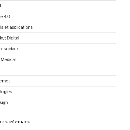
l
ie 4.0
ls et applications
ng Digital
x sociaux
 Medical
ternet
logies
sign
LES RÉCENTS