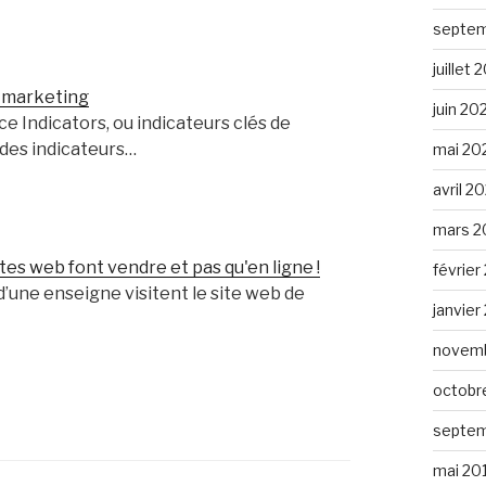
septem
juillet
t marketing
juin 20
 Indicators, ou indicateurs clés de
des indicateurs…
mai 20
avril 2
mars 2
ites web font vendre et pas qu'en ligne !
février
’une enseigne visitent le site web de
janvier
novemb
octobr
septem
mai 20