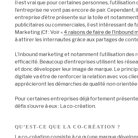
Il est vrai que pour certaines personnes, l’utilisation
l’entreprise ne vont pas encore de pair. Cependant, i
entreprise d’être présente sur la toile et notamment 
publicitaires ou commerciales, il est intéressant de fa
Marketing (Cf : Voir «
4 raisons de faire de l’Inbound
à attirer les internautes grâce aux partages de conte
L’Inbound marketing et notamment l’utilisation des 
efficacité. Beaucoup d’entreprises utilisent les rése
et donc développer leur image de marque. Le princip
digitale va être de renforcer la relation avec vos clien
apprécieront les démarches de qualité non orientée s
Pour certaines entreprises déjà fortement présentes
défis s’ouvre à eux : La co-création.
QU’EST-CE QUE LA CO-CRÉATION ?
La co-création consiste à ce qu’une marque développ