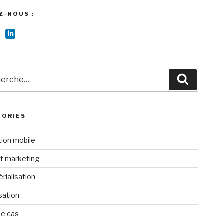
Z-NOUS :
rche
Recherc
GORIES
tion mobile
t marketing
rialisation
isation
de cas