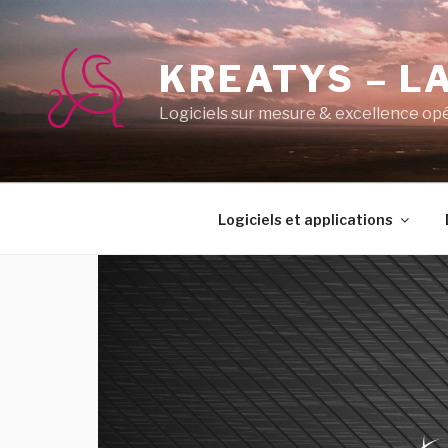
Aller
au
contenu
KREATYS – LA
principal
Logiciels sur mesure & excellence op
Logiciels et applications