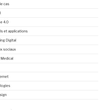
de cas
l
ie 4.0
ls et applications
ng Digital
x sociaux
 Medical
ternet
logies
sign