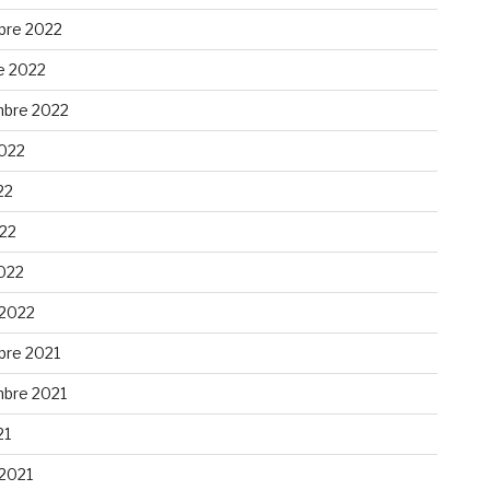
re 2022
e 2022
bre 2022
2022
22
022
022
 2022
re 2021
bre 2021
21
 2021