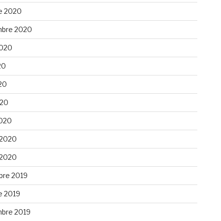
e 2020
bre 2020
 2020
20
20
020
020
 2020
 2020
re 2019
e 2019
bre 2019