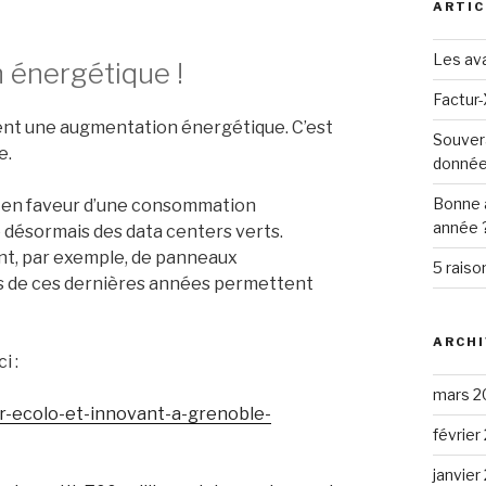
ARTIC
Les ava
 énergétique !
Factur-
nt une augmentation énergétique. C’est
Souver
e.
donné
Bonne 
es en faveur d’une consommation
année 
 désormais des data centers verts.
nt, par exemple, de panneaux
5 raiso
es de ces dernières années permettent
ARCHI
i :
mars 2
er-ecolo-et-innovant-a-grenoble-
février
janvier