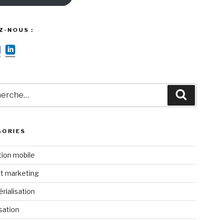
Z-NOUS :
rche
Recherc
GORIES
tion mobile
t marketing
rialisation
isation