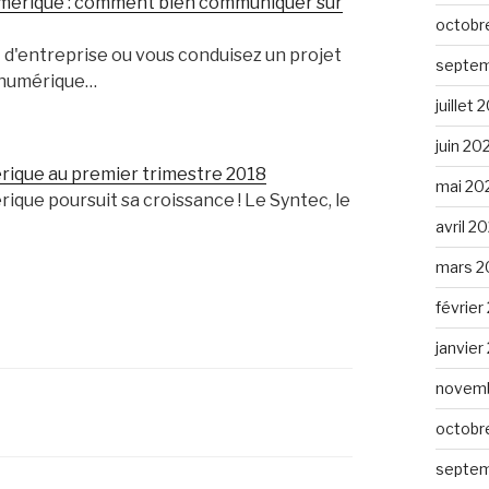
mérique : comment bien communiquer sur
octobr
 d'entreprise ou vous conduisez un projet
septem
 numérique…
juillet
juin 20
ique au premier trimestre 2018
mai 20
que poursuit sa croissance ! Le Syntec, le
avril 2
mars 2
février
janvier
novemb
octobr
septem