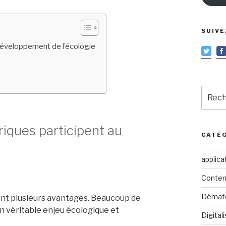
SUIVE
développement de l’écologie
Reche
pour
:
ques participent au
CATÉ
applica
Conten
Dématé
nt plusieurs avantages. Beaucoup de
Un véritable enjeu écologique et
Digital