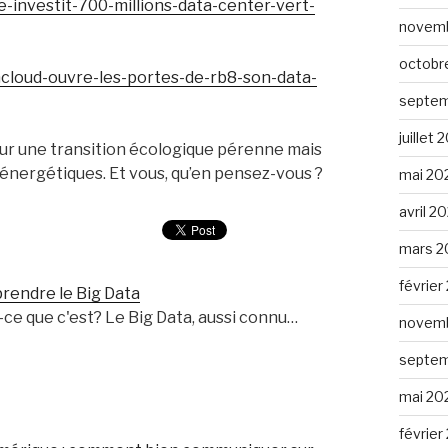
-investit-700-millions-data-center-vert-
novemb
octobr
vhcloud-ouvre-les-portes-de-rb8-son-data-
septem
juillet 
ur une transition écologique pérenne mais
énergétiques. Et vous, qu’en pensez-vous ?
mai 20
avril 2
mars 2
février
rendre le Big Data
t-ce que c'est? Le Big Data, aussi connu…
novemb
septem
mai 20
février