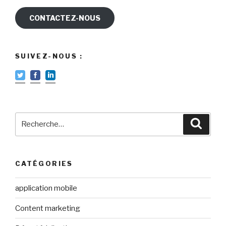
CONTACTEZ-NOUS
SUIVEZ-NOUS :
Recherche
Reche
pour
:
CATÉGORIES
application mobile
Content marketing