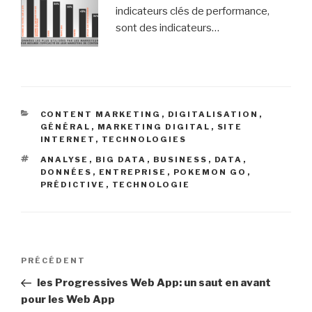
indicateurs clés de performance,
sont des indicateurs…
CATÉGORIES
CONTENT MARKETING
,
DIGITALISATION
,
GÉNÉRAL
,
MARKETING DIGITAL
,
SITE
INTERNET
,
TECHNOLOGIES
ÉTIQUETTES
ANALYSE
,
BIG DATA
,
BUSINESS
,
DATA
,
DONNÉES
,
ENTREPRISE
,
POKEMON GO
,
PRÉDICTIVE
,
TECHNOLOGIE
Navigation
Article
PRÉCÉDENT
de
précédent
les Progressives Web App: un saut en avant
l’article
pour les Web App