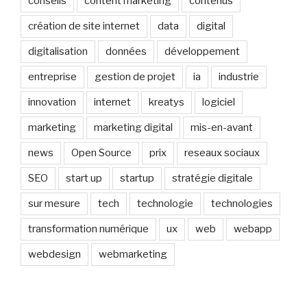
conseils
content marketing
contenus
création de site internet
data
digital
digitalisation
données
développement
entreprise
gestion de projet
ia
industrie
innovation
internet
kreatys
logiciel
marketing
marketing digital
mis-en-avant
news
Open Source
prix
reseaux sociaux
SEO
start up
startup
stratégie digitale
sur mesure
tech
technologie
technologies
transformation numérique
ux
web
webapp
webdesign
webmarketing