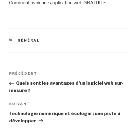
Comment avoir une application web GRATUITE.
CATÉGORIES
GÉNÉRAL
Navigation
Article
PRÉCÉDENT
de
précédent
Quels sont les avantages d’un logiciel web sur-
l’article
mesure ?
Article
SUIVANT
suivant
Technologie numérique et écologie : une piste à
développer