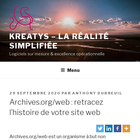
Aller
au
contenu
principal
KREATYS – LA RÉALITÉ
SIMPLIFIÉE
Logiciels sur mesure & excellence opérationnelle
Menu
PUBLIÉ
29 SEPTEMBRE 2020
PAR
ANTHONY DUBREUIL
LE
Archives.org/web : retracez
l’histoire de votre site web
Archives.org/web est un organisme à but non