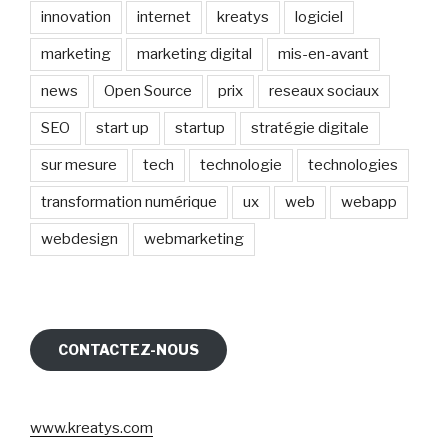
innovation
internet
kreatys
logiciel
marketing
marketing digital
mis-en-avant
news
Open Source
prix
reseaux sociaux
SEO
start up
startup
stratégie digitale
sur mesure
tech
technologie
technologies
transformation numérique
ux
web
webapp
webdesign
webmarketing
CONTACTEZ-NOUS
www.kreatys.com