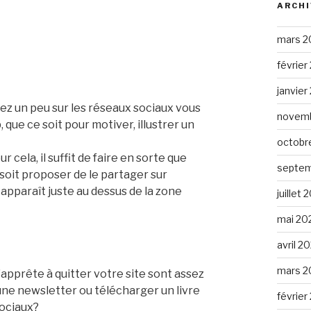
ARCHI
mars 2
février
janvier
guez un peu sur les réseaux sociaux vous
novemb
ue ce soit pour motiver, illustrer un
octobr
 cela, il suffit de faire en sorte que
septem
ui soit proposer de le partager sur
apparaît juste au dessus de la zone
juillet 
mai 20
avril 2
mars 2
s’apprête à quitter votre site sont assez
une newsletter ou télécharger un livre
février
sociaux?