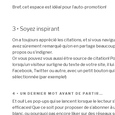
Bref, cet espace est idéal pour l’auto-promotion!
3 • Soyez inspirant
On a toujours apprécié les citations, et si vous navi
avez sûrement remarqué qu’on en partage beaucoup, q
propos ou s’indigner.
Or vous pouvez vous aussi être source de citation! Pour
lorsqu’un visiteur surligne du texte de votre site, il l
Facebook, Twitter ou autre, avec un petit bouton qui 
sélectionnée (par exemple!)
4 • UN DERNIER MOT AVANT DE PARTIR…
Et oui! Les pop-ups qui se lancent lorsque le lecteur 
efficaces! Que ce soit pour proposer de s’abonner à 
blanc, ou pourquoi pas encore liker sur des réseaux 