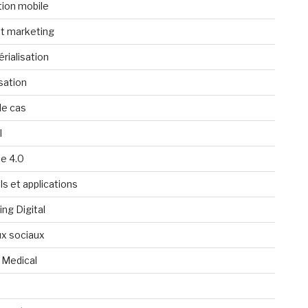
tion mobile
t marketing
rialisation
isation
de cas
l
ie 4.0
ls et applications
ng Digital
x sociaux
 Medical