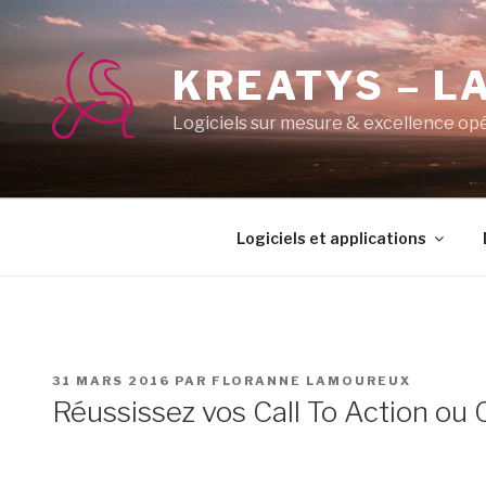
Aller
au
contenu
KREATYS – LA
principal
Logiciels sur mesure & excellence op
Logiciels et applications
PUBLIÉ
31 MARS 2016
PAR
FLORANNE LAMOUREUX
LE
Réussissez vos Call To Action ou 