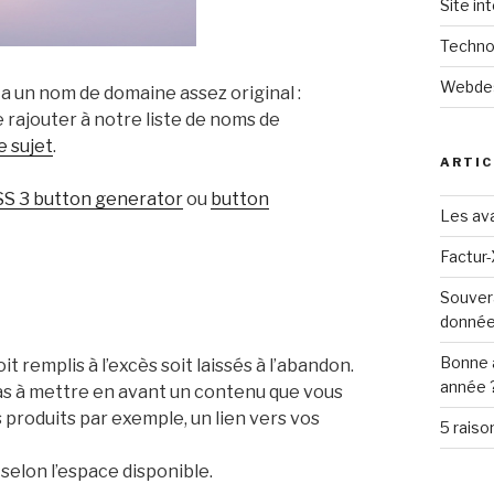
Site in
Techno
Webde
rs a un nom de domaine assez original :
e rajouter à notre liste de noms de
ce sujet
.
ARTIC
S 3 button generator
ou
button
Les ava
Factur-
Souver
donné
Bonne 
t remplis à l’excès soit laissés à l’abandon.
année 
 pas à mettre en avant un contenu que vous
 produits par exemple, un lien vers vos
5 raiso
, selon l’espace disponible.