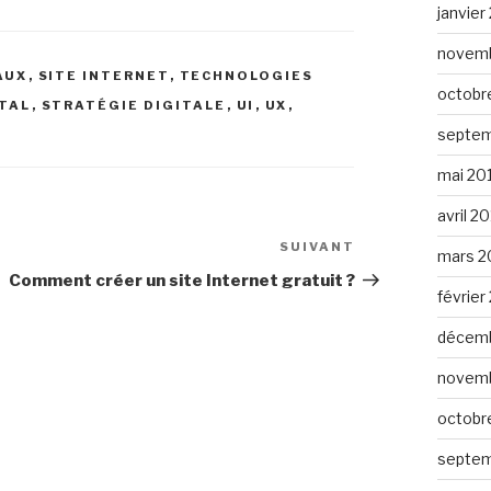
janvier
novemb
AUX
,
SITE INTERNET
,
TECHNOLOGIES
octobr
TAL
,
STRATÉGIE DIGITALE
,
UI
,
UX
,
septem
mai 20
avril 2
SUIVANT
Article
mars 2
suivant
Comment créer un site Internet gratuit ?
février
décemb
novemb
octobr
septem