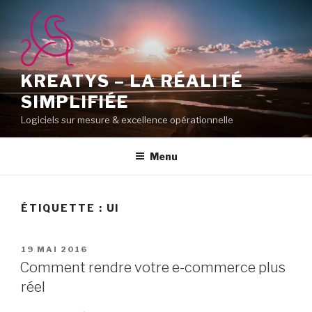
Aller
au
contenu
principal
KREATYS – LA RÉALITÉ
SIMPLIFIÉE
Logiciels sur mesure & excellence opérationnelle
Menu
ÉTIQUETTE :
UI
PUBLIÉ
19 MAI 2016
LE
Comment rendre votre e-commerce plus
réel