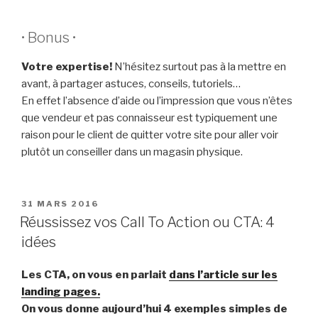
• Bonus •
Votre expertise!
N’hésitez surtout pas à la mettre en
avant, à partager astuces, conseils, tutoriels…
En effet l’absence d’aide ou l’impression que vous n’êtes
que vendeur et pas connaisseur est typiquement une
raison pour le client de quitter votre site pour aller voir
plutôt un conseiller dans un magasin physique.
PUBLIÉ
31 MARS 2016
LE
Réussissez vos Call To Action ou CTA: 4
idées
Les CTA, on vous en parlait
dans l’article sur les
landing pages.
On vous donne aujourd’hui 4 exemples simples de