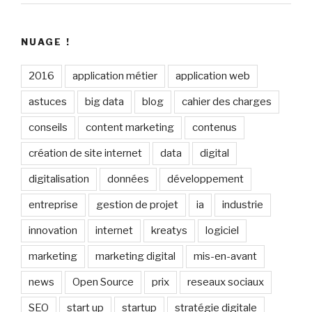
NUAGE !
2016
application métier
application web
astuces
big data
blog
cahier des charges
conseils
content marketing
contenus
création de site internet
data
digital
digitalisation
données
développement
entreprise
gestion de projet
ia
industrie
innovation
internet
kreatys
logiciel
marketing
marketing digital
mis-en-avant
news
Open Source
prix
reseaux sociaux
SEO
start up
startup
stratégie digitale