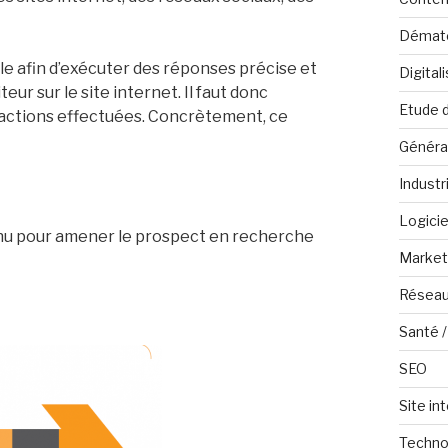
Dématé
lle afin d’exécuter des réponses précise et
Digital
r sur le site internet. Il faut donc
Etude 
 actions effectuées. Concrètement, ce
Généra
Industr
Logicie
tenu pour amener le prospect en recherche
Marketi
Réseau
Santé /
SEO
Site in
Techno