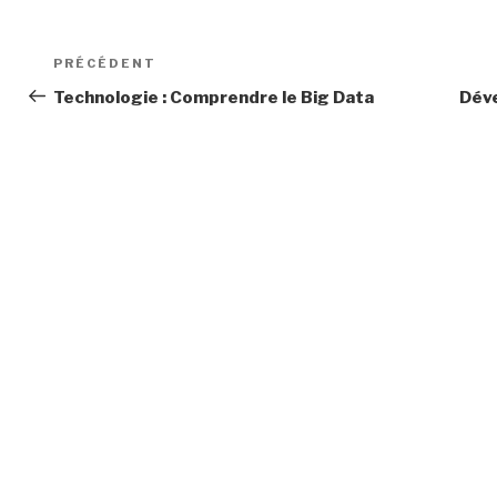
Navigation
Article
PRÉCÉDENT
de
précédent
Technologie : Comprendre le Big Data
Déve
l’article