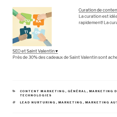
Curation de conte
La curation est idé
rapidement! La cur
SEO et Saint Valentin ♥
Près de 30% des cadeaux de Saint Valentin sont ache
CATÉGORIES
CONTENT MARKETING
,
GÉNÉRAL
,
MARKETING D
TECHNOLOGIES
ÉTIQUETTES
LEAD NURTURING
,
MARKETING
,
MARKETING A