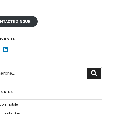
NTACTEZ-NOUS
Z-NOUS :
rche
Recherc
GORIES
tion mobile
t marketing