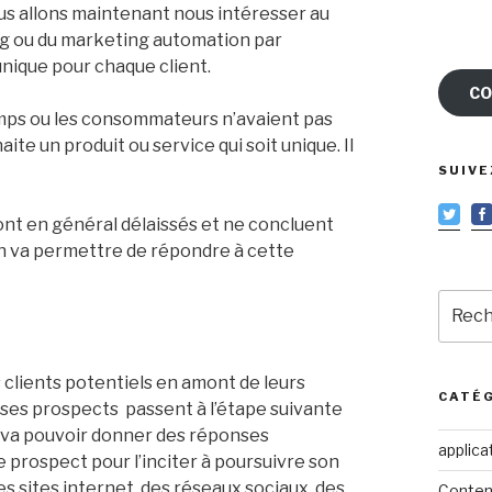
us allons maintenant nous intéresser au
ting ou du marketing automation par
unique pour chaque client.
CO
temps ou les consommateurs n’avaient pas
ite un produit ou service qui soit unique. Il
SUIVE
sont en général délaissés et ne concluent
n va permettre de répondre à cette
Reche
pour
:
clients potentiels en amont de leurs
CATÉ
ses prospects passent à l’étape suivante
n va pouvoir donner des réponses
applica
rospect pour l’inciter à poursuivre son
es sites internet, des réseaux sociaux, des
Conten