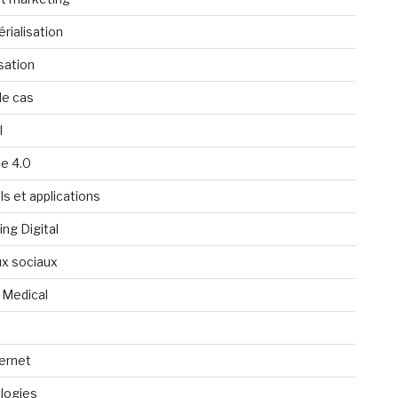
rialisation
isation
de cas
l
ie 4.0
ls et applications
ng Digital
x sociaux
 Medical
ternet
logies