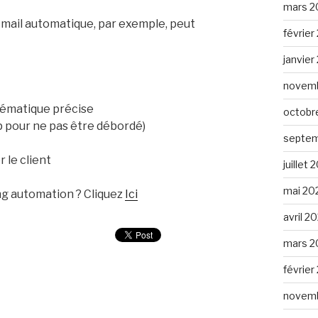
mars 2
e mail automatique, par exemple, peut
février
janvier
novemb
lématique précise
octobr
op pour ne pas être débordé)
septem
 le client
juillet 
mai 20
ng automation ? Cliquez
Ici
avril 2
mars 2
février
novemb