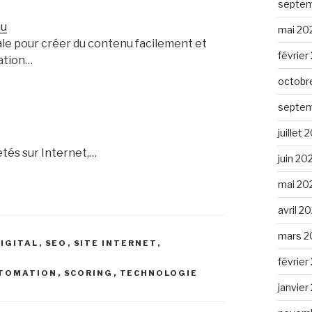
septem
nu
mai 20
ale pour créer du contenu facilement et
février
ation…
octobr
septem
juillet
tés sur Internet,…
juin 20
mai 20
avril 2
mars 2
IGITAL
,
SEO
,
SITE INTERNET
,
février
UTOMATION
,
SCORING
,
TECHNOLOGIE
janvier