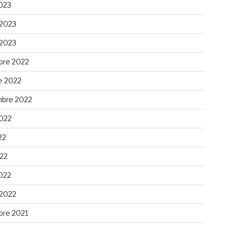
023
 2023
 2023
re 2022
e 2022
bre 2022
2022
22
022
022
 2022
re 2021