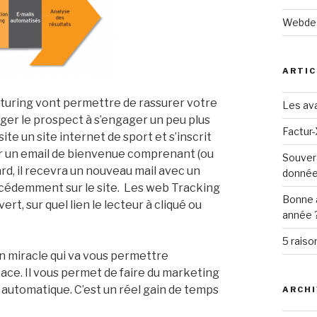
Webde
ARTIC
uring vont permettre de rassurer votre
Les ava
rager le prospect à s’engager un peu plus
Factur-
te un site internet de sport et s’inscrit
ir un email de bienvenue comprenant (ou
Souver
rd, il recevra un nouveau mail avec un
donné
écédemment sur le site. Les web Tracking
Bonne 
rt, sur quel lien le lecteur à cliqué ou
année 
5 raiso
on miracle qui va vous permettre
cace. Il vous permet de faire du marketing
automatique. C’est un réel gain de temps
ARCHI