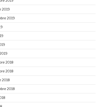
re 2019
e 2019
bre 2019
19
019
019
 2019
re 2018
re 2018
e 2018
bre 2018
2018
18