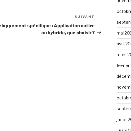
novemb
octobr
SUIVANT
Article
septem
suivant
loppement spécifique : Application native
ou hybride, que choisir ?
mai 20
avril 2
mars 2
février
décemb
novemb
octobr
septem
juillet 
juin 20