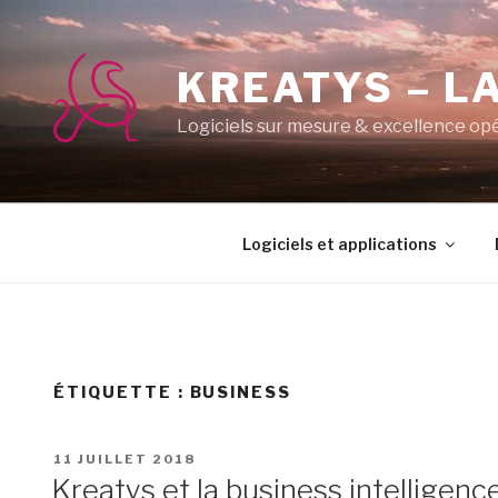
Aller
au
contenu
KREATYS – LA
principal
Logiciels sur mesure & excellence op
Logiciels et applications
ÉTIQUETTE :
BUSINESS
PUBLIÉ
11 JUILLET 2018
LE
Kreatys et la business intelligenc