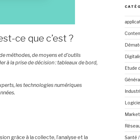
CATÉ
applica
Conten
est-ce que c’est ?
Dématé
 de méthodes, de moyens et d’outils
Digital
er à la prise de décision : tableaux de bord,
Etude 
Généra
xperts, les technologies numériques
Industr
onnées.
Logicie
Marketi
Réseau
ion grâce à la collecte, l’analyse et la
Santé /