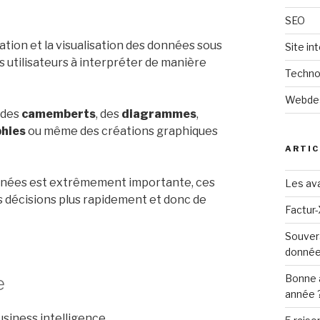
SEO
ation et la visualisation des données sous
Site in
s utilisateurs à interpréter de manière
Techno
Webde
, des
camemberts
, des
diagrammes
,
phies
ou même des créations graphiques
ARTIC
données est extrêmement importante, ces
Les ava
 décisions plus rapidement et donc de
Factur-
Souver
donné
e
Bonne 
année 
usiness intelligence.