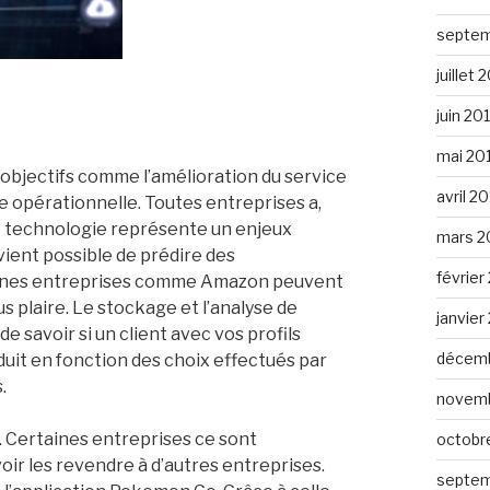
septem
juillet 
juin 20
mai 20
 objectifs comme l’amélioration du service
avril 2
e opérationnelle. Toutes entreprises a,
tte technologie représente un enjeux
mars 2
vient possible de prédire des
février
aines entreprises comme Amazon peuvent
s plaire. Le stockage et l’analyse de
janvier
 savoir si un client avec vos profils
décemb
oduit en fonction des choix effectués par
.
novemb
. Certaines entreprises ce sont
octobr
oir les revendre à d’autres entreprises.
septem