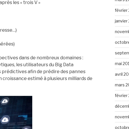
près les « trois V »
février
janvier
dresse…)
novemb
octobr
nérées)
septem
rspectives dans de nombreux domaines :
mai 20
iques, les utilisateurs du Big Data
 prédictives afin de prédire des pannes
avril 2
croissance estimé à plusieurs milliards de
mars 2
février
décemb
novemb
octobr