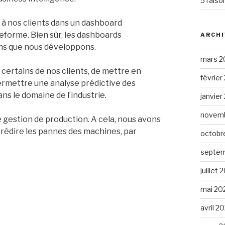
5 raiso
s à nos clients dans un dashboard
teforme. Bien sûr, les dashboards
ARCHI
ons que nous développons.
mars 2
 certains de nos clients, de mettre en
février
ermettre une analyse prédictive des
ns le domaine de l’industrie.
janvier
novemb
e gestion de production. A cela, nous avons
prédire les pannes des machines, par
octobr
septem
juillet 
mai 20
avril 2