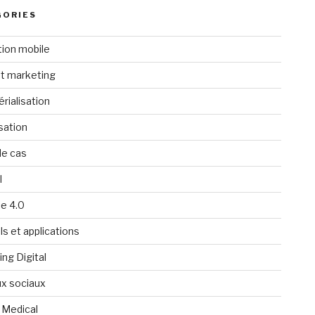
GORIES
tion mobile
t marketing
rialisation
isation
de cas
l
ie 4.0
ls et applications
ng Digital
x sociaux
 Medical