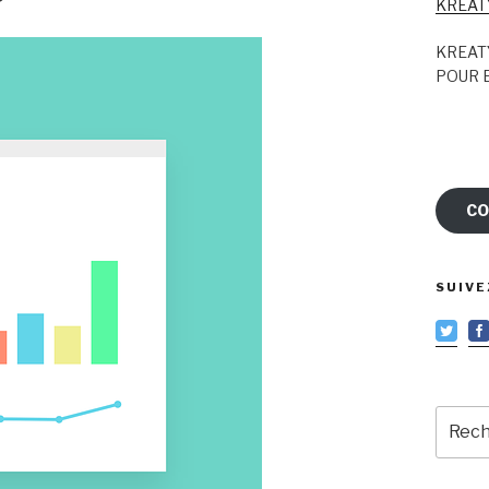
KREAT
KREAT
POUR E
CO
SUIVE
Reche
pour
: