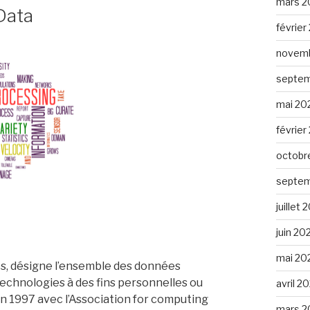
mars 2
Data
février
novemb
septem
mai 20
février
octobr
septem
juillet
juin 20
mai 20
s, désigne l’ensemble des données
technologies à des fins personnelles ou
avril 2
n 1997 avec l’Association for computing
mars 2