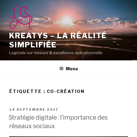
Aller
au
contenu
principal
KREATYS – LA RÉALITÉ
SIMPLIFIÉE
Logiciels sur mesure & excellence opérationnelle
Menu
ÉTIQUETTE :
CO-CRÉATION
PUBLIÉ
14 SEPTEMBRE 2017
LE
Stratégie digitale : l’importance des
réseaux sociaux