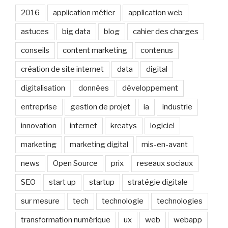
2016
application métier
application web
astuces
big data
blog
cahier des charges
conseils
content marketing
contenus
création de site internet
data
digital
digitalisation
données
développement
entreprise
gestion de projet
ia
industrie
innovation
internet
kreatys
logiciel
marketing
marketing digital
mis-en-avant
news
Open Source
prix
reseaux sociaux
SEO
start up
startup
stratégie digitale
sur mesure
tech
technologie
technologies
transformation numérique
ux
web
webapp