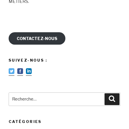
MÉTIERS.
CONTACTEZ-NOUS
SUIVEZ-NOUS :
Recherche
Reche
pour
:
CATÉGORIES