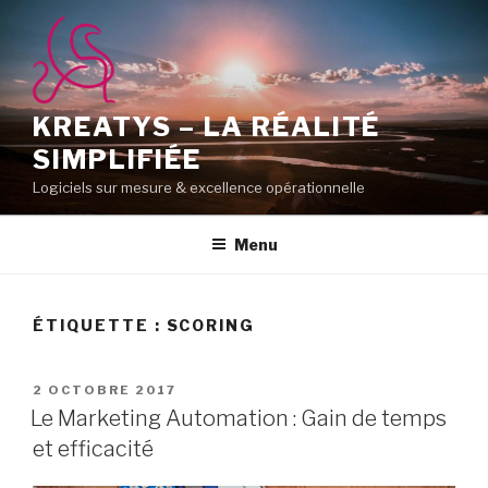
Aller
au
contenu
principal
KREATYS – LA RÉALITÉ
SIMPLIFIÉE
Logiciels sur mesure & excellence opérationnelle
Menu
ÉTIQUETTE :
SCORING
PUBLIÉ
2 OCTOBRE 2017
LE
Le Marketing Automation : Gain de temps
et efficacité