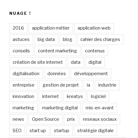
NUAGE !
2016
application métier
application web
astuces
big data
blog
cahier des charges
conseils
content marketing
contenus
création de site internet
data
digital
digitalisation
données
développement
entreprise
gestion de projet
ia
industrie
innovation
internet
kreatys
logiciel
marketing
marketing digital
mis-en-avant
news
Open Source
prix
reseaux sociaux
SEO
start up
startup
stratégie digitale