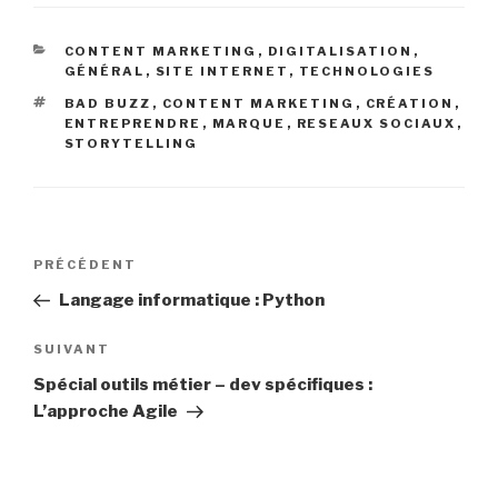
CATÉGORIES
CONTENT MARKETING
,
DIGITALISATION
,
GÉNÉRAL
,
SITE INTERNET
,
TECHNOLOGIES
ÉTIQUETTES
BAD BUZZ
,
CONTENT MARKETING
,
CRÉATION
,
ENTREPRENDRE
,
MARQUE
,
RESEAUX SOCIAUX
,
STORYTELLING
Navigation
Article
PRÉCÉDENT
de
précédent
Langage informatique : Python
l’article
Article
SUIVANT
suivant
Spécial outils métier – dev spécifiques :
L’approche Agile