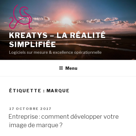
Aller
au
contenu
principal
KREATYS – LA RÉALITÉ
SIMPLIFIÉE
Logiciels sur mesure & excellence opérationnelle
Menu
ÉTIQUETTE :
MARQUE
PUBLIÉ
17 OCTOBRE 2017
LE
Entreprise : comment développer votre
image de marque ?