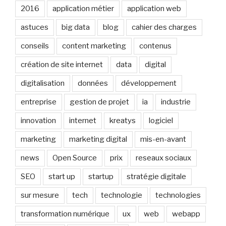
2016
application métier
application web
astuces
big data
blog
cahier des charges
conseils
content marketing
contenus
création de site internet
data
digital
digitalisation
données
développement
entreprise
gestion de projet
ia
industrie
innovation
internet
kreatys
logiciel
marketing
marketing digital
mis-en-avant
news
Open Source
prix
reseaux sociaux
SEO
start up
startup
stratégie digitale
sur mesure
tech
technologie
technologies
transformation numérique
ux
web
webapp