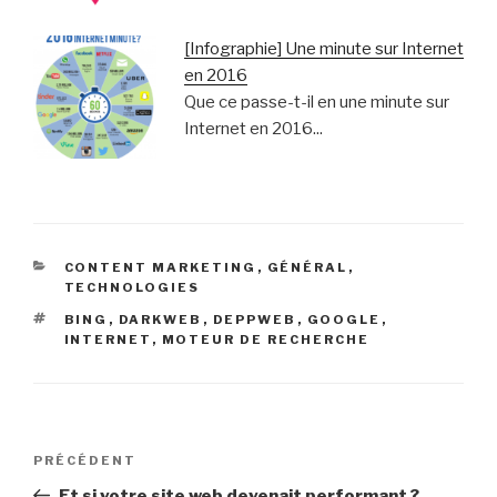
[Infographie] Une minute sur Internet
en 2016
Que ce passe-t-il en une minute sur
Internet en 2016...
CATÉGORIES
CONTENT MARKETING
,
GÉNÉRAL
,
TECHNOLOGIES
ÉTIQUETTES
BING
,
DARKWEB
,
DEPPWEB
,
GOOGLE
,
INTERNET
,
MOTEUR DE RECHERCHE
Navigation
Article
PRÉCÉDENT
de
précédent
Et si votre site web devenait performant ?