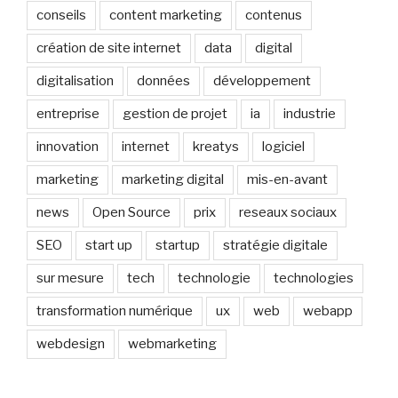
conseils
content marketing
contenus
création de site internet
data
digital
digitalisation
données
développement
entreprise
gestion de projet
ia
industrie
innovation
internet
kreatys
logiciel
marketing
marketing digital
mis-en-avant
news
Open Source
prix
reseaux sociaux
SEO
start up
startup
stratégie digitale
sur mesure
tech
technologie
technologies
transformation numérique
ux
web
webapp
webdesign
webmarketing