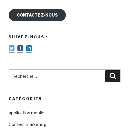
CONTACTEZ-NOUS
SUIVEZ-NOUS :
Recherche
Reche
pour
:
CATÉGORIES
application mobile
Content marketing