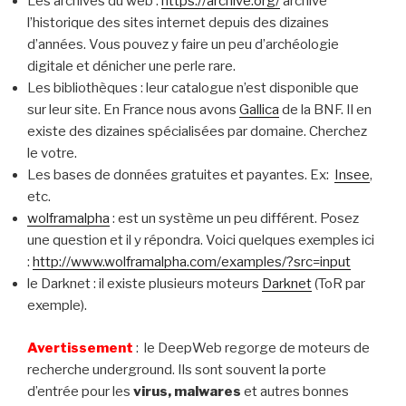
Les archives du web :
https://archive.org/
archive
l’historique des sites internet depuis des dizaines
d’années. Vous pouvez y faire un peu d’archéologie
digitale et dénicher une perle rare.
Les bibliothèques : leur catalogue n’est disponible que
sur leur site. En France nous avons
Gallica
de la BNF. Il en
existe des dizaines spécialisées par domaine. Cherchez
le votre.
Les bases de données gratuites et payantes. Ex:
Insee
,
etc.
wolframalpha
: est un système un peu différent. Posez
une question et il y répondra. Voici quelques exemples ici
:
http://www.wolframalpha.com/examples/?src=input
le Darknet : il existe plusieurs moteurs
Darknet
(ToR par
exemple).
Avertissement
: le DeepWeb regorge de moteurs de
recherche underground. Ils sont souvent la porte
d’entrée pour les
virus, malwares
et autres bonnes