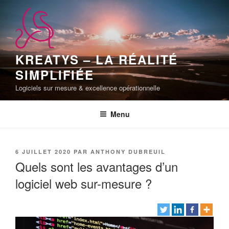
Aller
au
contenu
principal
KREATYS – LA RÉALITÉ
SIMPLIFIÉE
Logiciels sur mesure & excellence opérationnelle
Menu
PUBLIÉ
6 JUILLET 2020
PAR
ANTHONY DUBREUIL
LE
Quels sont les avantages d’un
logiciel web sur-mesure ?