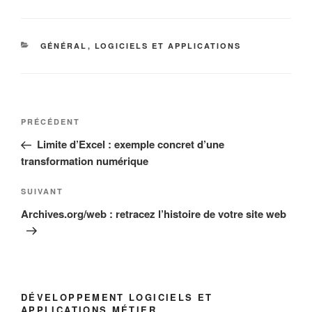
CATÉGORIES
GÉNÉRAL
,
LOGICIELS ET APPLICATIONS
Navigation
Article
PRÉCÉDENT
de
précédent
Limite d’Excel : exemple concret d’une
l’article
transformation numérique
Article
SUIVANT
suivant
Archives.org/web : retracez l’histoire de votre site web
DÉVELOPPEMENT LOGICIELS ET
APPLICATIONS MÉTIER