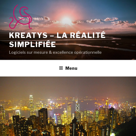
Aller
au
contenu
principal
KREATYS – LA RÉALITÉ
SIMPLIFIÉE
Logiciels sur mesure & excellence opérationnelle
Menu