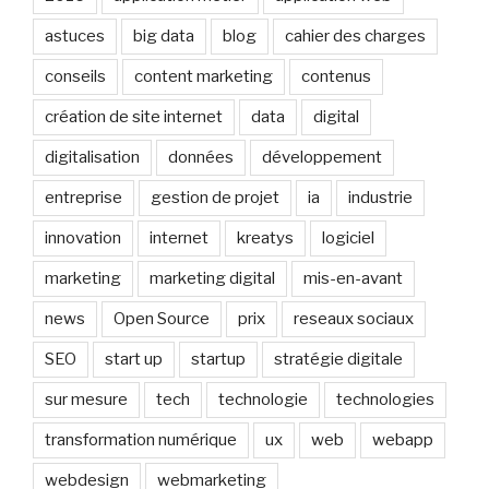
astuces
big data
blog
cahier des charges
conseils
content marketing
contenus
création de site internet
data
digital
digitalisation
données
développement
entreprise
gestion de projet
ia
industrie
innovation
internet
kreatys
logiciel
marketing
marketing digital
mis-en-avant
news
Open Source
prix
reseaux sociaux
SEO
start up
startup
stratégie digitale
sur mesure
tech
technologie
technologies
transformation numérique
ux
web
webapp
webdesign
webmarketing