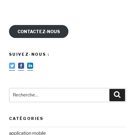
CONTACTEZ-NOUS
SUIVEZ-NOUS :
Recherche
Reche
pour
:
CATÉGORIES
application mobile