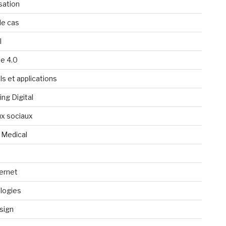
isation
de cas
l
ie 4.0
ls et applications
ng Digital
x sociaux
 Medical
ternet
logies
sign