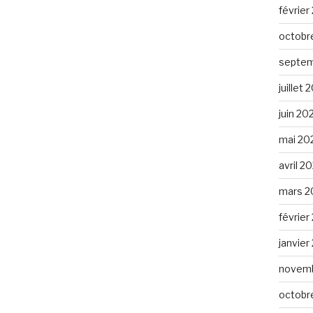
février
octobr
septem
juillet
juin 20
mai 20
avril 2
mars 2
février
janvier
novemb
octobr