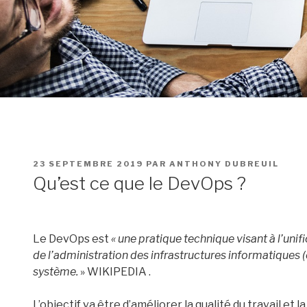
PUBLIÉ
23 SEPTEMBRE 2019
PAR
ANTHONY DUBREUIL
LE
Qu’est ce que le DevOps ?
Le DevOps est
« une pratique technique visant à l’uni
de l’administration des infrastructures informatiques
système.
» WIKIPEDIA .
L’objectif va être d’améliorer la qualité du travail et