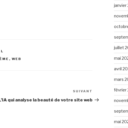
janvier
novemb
octobr
septem
juillet 
AL
mai 20
TÈME
,
WEB
avril 2
mars 2
février
SUIVANT
Article
suivant
L’IA qui analyse la beauté de votre site web
novemb
septem
mai 20