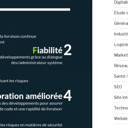
Digital
Etude 
Généra
Industr
Logicie
Marketi
Réseau
Santé /
SEO
Site in
Techno
Webde