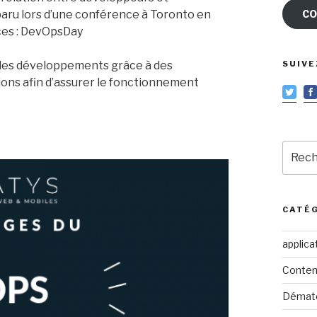
aru lors d’une conférence à Toronto en
CO
ces : DevOpsDay
té des développements grâce à des
SUIVE
ons afin d’assurer le fonctionnement
Reche
pour
:
CATÉ
applica
Conten
Dématé