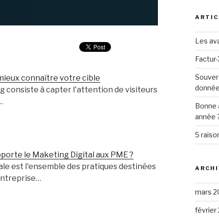
ARTIC
Les ava
Factur-
Souver
 mieux connaître votre cible
donné
 consiste à capter l'attention de visiteurs
…
Bonne 
année 
5 raiso
porte le Maketing Digital aux PME ?
ale est l'ensemble des pratiques destinées
ARCHI
entreprise…
mars 2
février