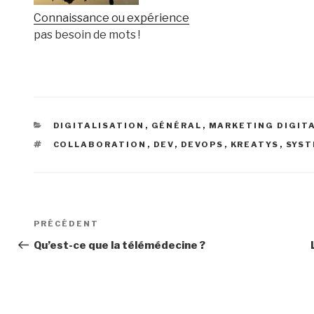
Connaissance ou expérience
pas besoin de mots !
CATÉGORIES
DIGITALISATION
,
GÉNÉRAL
,
MARKETING DIGIT
ÉTIQUETTES
COLLABORATION
,
DEV
,
DEVOPS
,
KREATYS
,
SYS
Navigation
Article
PRÉCÉDENT
de
précédent
Qu’est-ce que la télémédecine ?
l’article