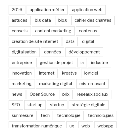
2016
application métier
application web
astuces
big data
blog
cahier des charges
conseils
content marketing
contenus
création de site internet
data
digital
digitalisation
données
développement
entreprise
gestion de projet
ia
industrie
innovation
internet
kreatys
logiciel
marketing
marketing digital
mis-en-avant
news
Open Source
prix
reseaux sociaux
SEO
start up
startup
stratégie digitale
sur mesure
tech
technologie
technologies
transformation numérique
ux
web
webapp