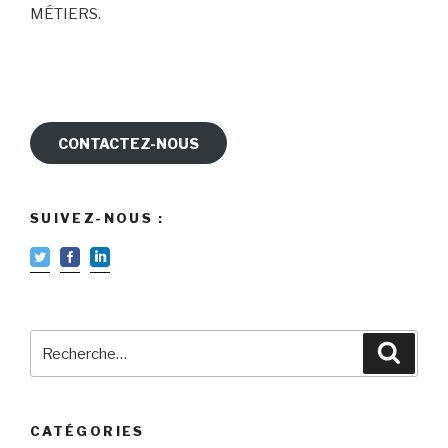
MÉTIERS.
CONTACTEZ-NOUS
SUIVEZ-NOUS :
Recherche
Reche
pour
:
CATÉGORIES