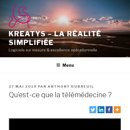
Aller
au
contenu
principal
KREATYS – LA RÉALITÉ
SIMPLIFIÉE
Logiciels sur mesure & excellence opérationnelle
Menu
PUBLIÉ
27 MAI 2019
PAR
ANTHONY DUBREUIL
LE
Qu’est-ce que la télémédecine ?