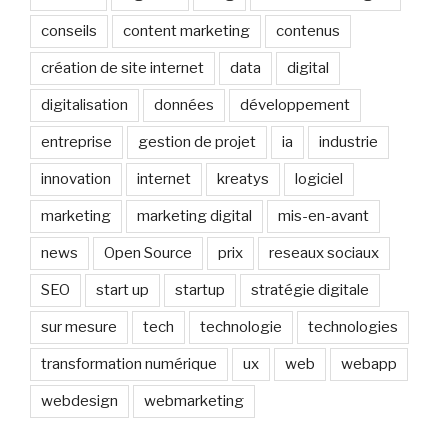
conseils
content marketing
contenus
création de site internet
data
digital
digitalisation
données
développement
entreprise
gestion de projet
ia
industrie
innovation
internet
kreatys
logiciel
marketing
marketing digital
mis-en-avant
news
Open Source
prix
reseaux sociaux
SEO
start up
startup
stratégie digitale
sur mesure
tech
technologie
technologies
transformation numérique
ux
web
webapp
webdesign
webmarketing