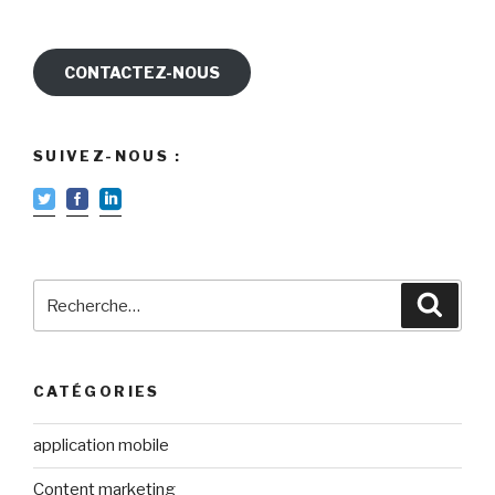
CONTACTEZ-NOUS
SUIVEZ-NOUS :
Recherche
Reche
pour
:
CATÉGORIES
application mobile
Content marketing