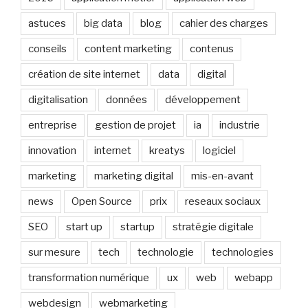
astuces
big data
blog
cahier des charges
conseils
content marketing
contenus
création de site internet
data
digital
digitalisation
données
développement
entreprise
gestion de projet
ia
industrie
innovation
internet
kreatys
logiciel
marketing
marketing digital
mis-en-avant
news
Open Source
prix
reseaux sociaux
SEO
start up
startup
stratégie digitale
sur mesure
tech
technologie
technologies
transformation numérique
ux
web
webapp
webdesign
webmarketing