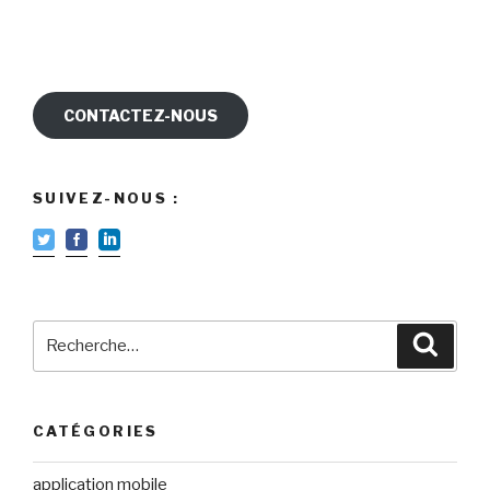
CONTACTEZ-NOUS
SUIVEZ-NOUS :
Recherche
Reche
pour
:
CATÉGORIES
application mobile