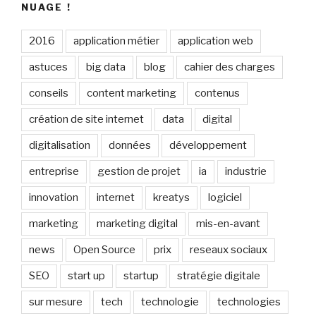
NUAGE !
2016
application métier
application web
astuces
big data
blog
cahier des charges
conseils
content marketing
contenus
création de site internet
data
digital
digitalisation
données
développement
entreprise
gestion de projet
ia
industrie
innovation
internet
kreatys
logiciel
marketing
marketing digital
mis-en-avant
news
Open Source
prix
reseaux sociaux
SEO
start up
startup
stratégie digitale
sur mesure
tech
technologie
technologies