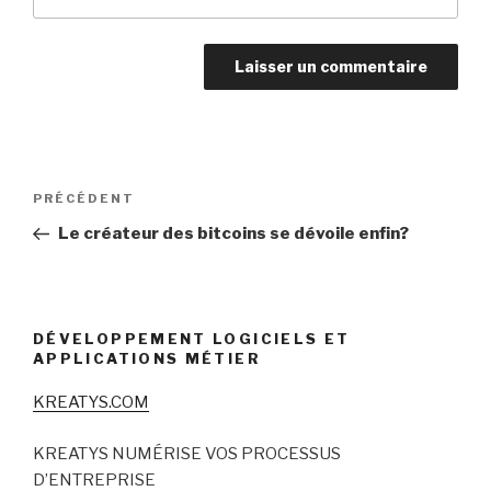
Navigation
Article
PRÉCÉDENT
de
précédent
Le créateur des bitcoins se dévoile enfin?
l’article
DÉVELOPPEMENT LOGICIELS ET
APPLICATIONS MÉTIER
KREATYS.COM
KREATYS NUMÉRISE VOS PROCESSUS
D’ENTREPRISE