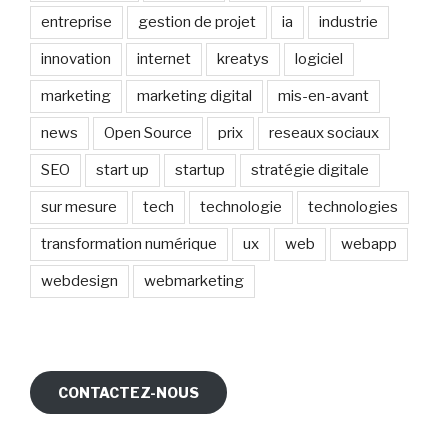
entreprise
gestion de projet
ia
industrie
innovation
internet
kreatys
logiciel
marketing
marketing digital
mis-en-avant
news
Open Source
prix
reseaux sociaux
SEO
start up
startup
stratégie digitale
sur mesure
tech
technologie
technologies
transformation numérique
ux
web
webapp
webdesign
webmarketing
CONTACTEZ-NOUS