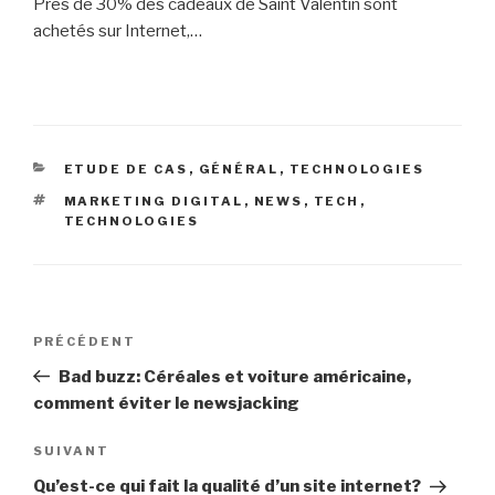
Près de 30% des cadeaux de Saint Valentin sont
achetés sur Internet,…
CATÉGORIES
ETUDE DE CAS
,
GÉNÉRAL
,
TECHNOLOGIES
ÉTIQUETTES
MARKETING DIGITAL
,
NEWS
,
TECH
,
TECHNOLOGIES
Navigation
Article
PRÉCÉDENT
de
précédent
Bad buzz: Céréales et voiture américaine,
l’article
comment éviter le newsjacking
Article
SUIVANT
suivant
Qu’est-ce qui fait la qualité d’un site internet?