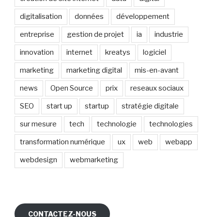
digitalisation
données
développement
entreprise
gestion de projet
ia
industrie
innovation
internet
kreatys
logiciel
marketing
marketing digital
mis-en-avant
news
Open Source
prix
reseaux sociaux
SEO
start up
startup
stratégie digitale
sur mesure
tech
technologie
technologies
transformation numérique
ux
web
webapp
webdesign
webmarketing
CONTACTEZ-NOUS