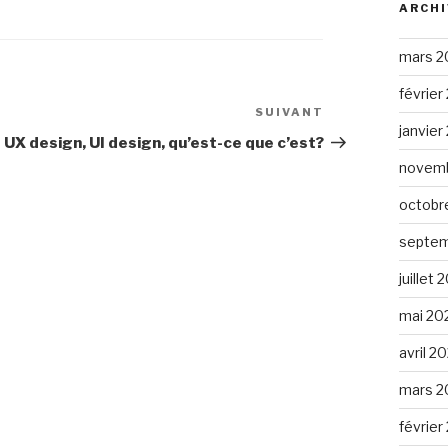
ARCHI
mars 2
février
SUIVANT
Article
janvier
suivant
 UX design, UI design, qu’est-ce que c’est?
novemb
octobr
septem
juillet 
mai 20
avril 2
mars 2
février