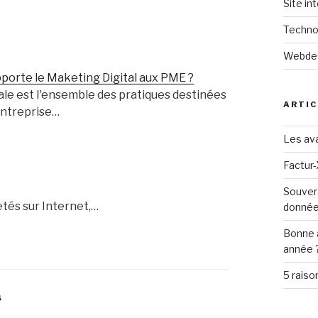
Site in
Techno
Webde
porte le Maketing Digital aux PME ?
ale est l'ensemble des pratiques destinées
ARTIC
entreprise…
Les ava
Factur-
Souver
tés sur Internet,…
donné
Bonne 
année 
5 raiso
S