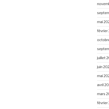
novemb
septem
mai 20
février
octobr
septem
juillet
juin 20
mai 20
avril 2
mars 2
février