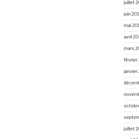
juillet 
juin 20
mai 20
avril 2
mars 2
février
janvier
décemb
novemb
octobr
septem
juillet 