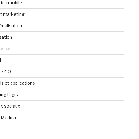
tion mobile
t marketing
rialisation
isation
de cas
l
ie 4.0
ls et applications
ng Digital
x sociaux
 Medical