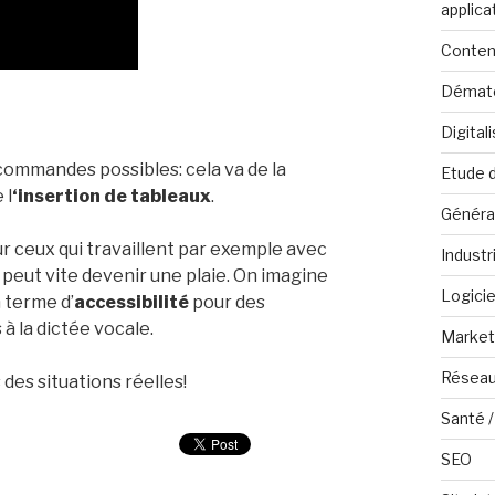
applica
Conten
Dématé
Digital
s commandes possibles: cela va de la
Etude 
 l
‘insertion de tableaux
.
Généra
r ceux qui travaillent par exemple avec
Industr
 peut vite devenir une plaie. On imagine
Logicie
 terme d’
accessibilité
pour des
à la dictée vocale.
Marketi
Réseau
des situations réelles!
Santé /
SEO