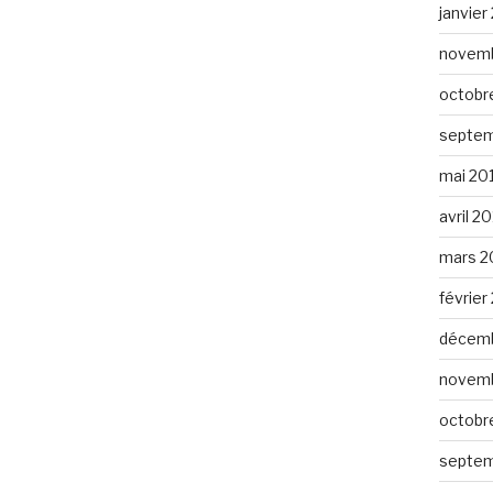
janvier
novemb
octobr
septem
mai 20
avril 2
mars 2
février
décemb
novemb
octobr
septem