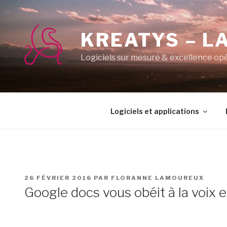
Aller
au
contenu
KREATYS – LA
principal
Logiciels sur mesure & excellence op
Logiciels et applications
PUBLIÉ
26 FÉVRIER 2016
PAR
FLORANNE LAMOUREUX
LE
Google docs vous obéit à la voix et 