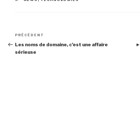
Navigation
Article
PRÉCÉDENT
de
précédent
Les noms de domaine, c’est une affaire
►
sérieuse
l’article