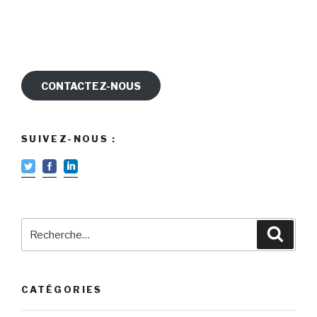
CONTACTEZ-NOUS
SUIVEZ-NOUS :
Recherche
Reche
pour
:
CATÉGORIES