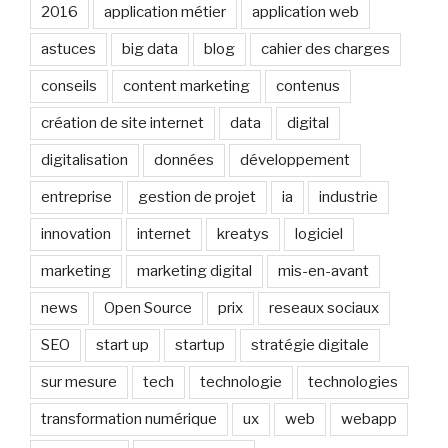
2016
application métier
application web
astuces
big data
blog
cahier des charges
conseils
content marketing
contenus
création de site internet
data
digital
digitalisation
données
développement
entreprise
gestion de projet
ia
industrie
innovation
internet
kreatys
logiciel
marketing
marketing digital
mis-en-avant
news
Open Source
prix
reseaux sociaux
SEO
start up
startup
stratégie digitale
sur mesure
tech
technologie
technologies
transformation numérique
ux
web
webapp