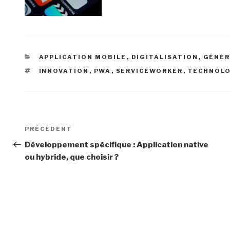
CATÉGORIES
APPLICATION MOBILE
,
DIGITALISATION
,
GÉNÉR
ÉTIQUETTES
INNOVATION
,
PWA
,
SERVICEWORKER
,
TECHNOLO
Navigation
Article
PRÉCÉDENT
de
précédent
Développement spécifique : Application native
ou hybride, que choisir ?
l’article