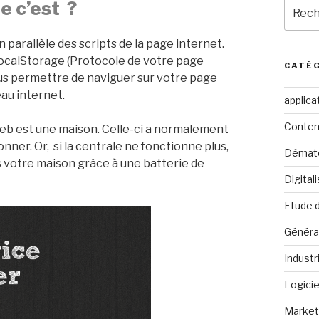
Reche
e c’est ?
pour
:
 parallèle des scripts de la page internet.
 LocalStorage (Protocole de votre page
CATÉ
us permettre de naviguer sur votre page
au internet.
applica
Conten
eb est une maison. Celle-ci a normalement
nner. Or, si la centrale ne fonctionne plus,
Dématé
s votre maison grâce à une batterie de
Digital
Etude 
Généra
Industr
Logicie
Marketi