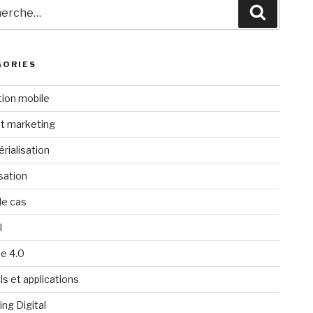
rche
Recherc
GORIES
tion mobile
t marketing
rialisation
isation
de cas
l
ie 4.0
ls et applications
ng Digital