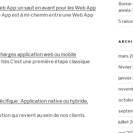
Bonne 
eb App: un saut en avant pour les Web App
année 
b App est à mi-chemin entre une Web App
5 raiso
ARCHI
charges application web ou mobile
mars 2
rités C'est une première étape classique
février
janvier
novemb
octobr
ifique : Application native ou hybride,
septem
tion qui revient au sein de nos clients.
juillet 
mai 20