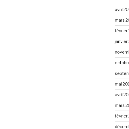
avril 2
mars 2
février
janvier
novemb
octobr
septem
mai 20
avril 2
mars 2
février
décemb