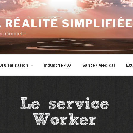
 RÉALITÉ SIMPLIFIÉE
érationnelle
Digitalisation
Industrie 4.0
Santé / Medical
Etu