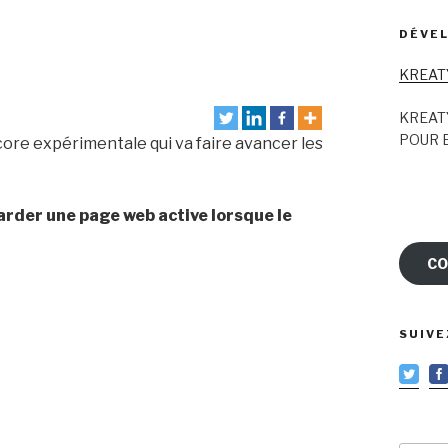
DÉVEL
KREAT
KREAT
POUR E
ore expérimentale qui va faire avancer les
arder une page web active lorsque le
CO
SUIVE