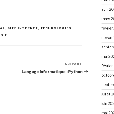
avril 2
mars 2
février
AL
,
SITE INTERNET
,
TECHNOLOGIES
GIE
novemb
septem
mai 20
SUIVANT
Article
février
suivant
Langage informatique : Python
octobr
septem
juillet
juin 20
mai 20