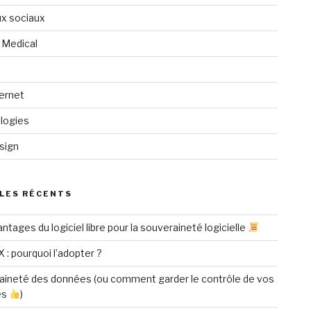
x sociaux
 Medical
ternet
logies
sign
LES RÉCENTS
ntages du logiciel libre pour la souveraineté logicielle
X : pourquoi l’adopter ?
aineté des données (ou comment garder le contrôle de vos
es
)