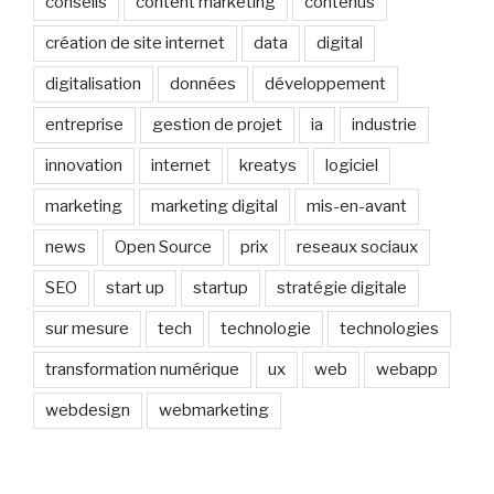
conseils
content marketing
contenus
création de site internet
data
digital
digitalisation
données
développement
entreprise
gestion de projet
ia
industrie
innovation
internet
kreatys
logiciel
marketing
marketing digital
mis-en-avant
news
Open Source
prix
reseaux sociaux
SEO
start up
startup
stratégie digitale
sur mesure
tech
technologie
technologies
transformation numérique
ux
web
webapp
webdesign
webmarketing