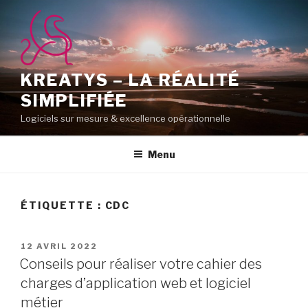
Aller
au
contenu
principal
KREATYS – LA RÉALITÉ
SIMPLIFIÉE
Logiciels sur mesure & excellence opérationnelle
Menu
ÉTIQUETTE :
CDC
PUBLIÉ
12 AVRIL 2022
LE
Conseils pour réaliser votre cahier des
charges d’application web et logiciel
métier