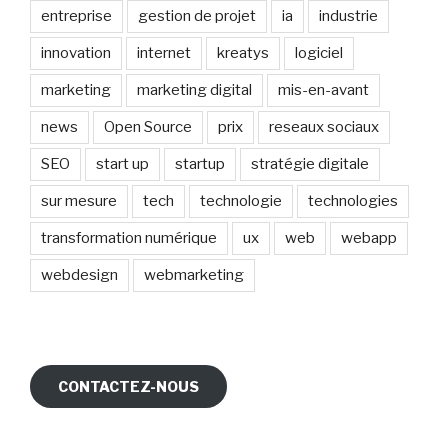
entreprise
gestion de projet
ia
industrie
innovation
internet
kreatys
logiciel
marketing
marketing digital
mis-en-avant
news
Open Source
prix
reseaux sociaux
SEO
start up
startup
stratégie digitale
sur mesure
tech
technologie
technologies
transformation numérique
ux
web
webapp
webdesign
webmarketing
CONTACTEZ-NOUS