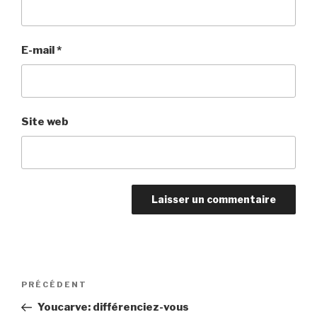
E-mail
*
Site web
Navigation
Article
PRÉCÉDENT
de
précédent
Youcarve: différenciez-vous
l’article