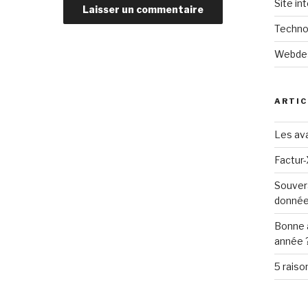
Site in
Techno
Webde
ARTIC
Les ava
Factur-
Souver
donné
Bonne 
année 
5 raiso