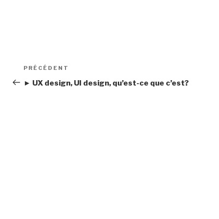
Navigation
Article
PRÉCÉDENT
de
précédent
► UX design, UI design, qu’est-ce que c’est?
l’article