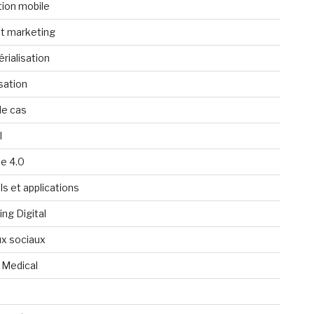
tion mobile
t marketing
rialisation
isation
de cas
l
ie 4.0
ls et applications
ng Digital
x sociaux
 Medical