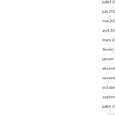
juillet 
juin 20
mai 20
avril 2
mars 2
février
janvier
décemb
novemb
octobr
septem
juillet 