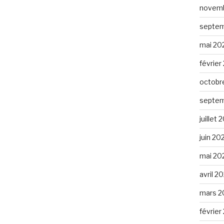
novemb
septem
mai 20
février
octobr
septem
juillet
juin 20
mai 20
avril 2
mars 2
février