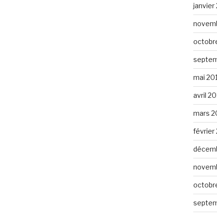
janvier
novemb
octobr
septem
mai 20
avril 2
mars 2
février
décemb
novemb
octobr
septem