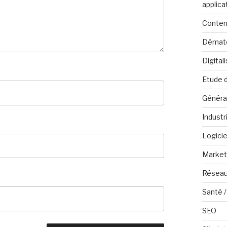
applica
Conten
Dématé
Digital
Etude 
Généra
Industr
Logicie
Marketi
Réseau
Santé /
SEO