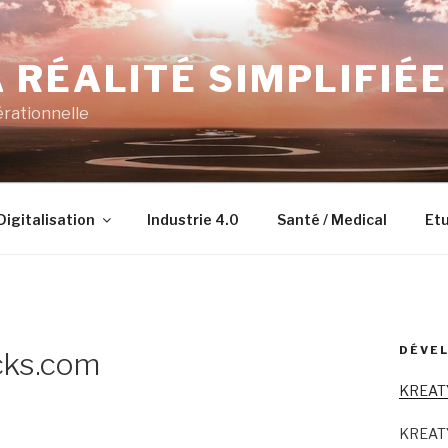
 RÉALITÉ SIMPLIFIÉE
érationnelle
Digitalisation
Industrie 4.0
Santé / Medical
Etu
DÉVEL
cks.com
KREAT
KREAT