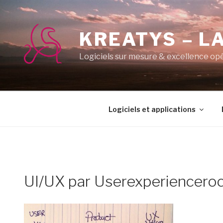
Aller
au
contenu
KREATYS – LA
principal
Logiciels sur mesure & excellence op
Logiciels et applications
UI/UX par Userexperiencero