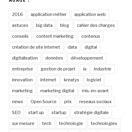
NUAGE !
2016
application métier
application web
astuces
big data
blog
cahier des charges
conseils
content marketing
contenus
création de site internet
data
digital
digitalisation
données
développement
entreprise
gestion de projet
ia
industrie
innovation
internet
kreatys
logiciel
marketing
marketing digital
mis-en-avant
news
Open Source
prix
reseaux sociaux
SEO
start up
startup
stratégie digitale
sur mesure
tech
technologie
technologies