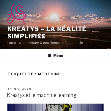
Aller
au
contenu
principal
KREATYS – LA RÉALITÉ
SIMPLIFIÉE
Logiciels sur mesure & excellence opérationnelle
Menu
ÉTIQUETTE :
MÉDECINE
PUBLIÉ
14 MAI 2018
LE
Kreatys et le machine learning