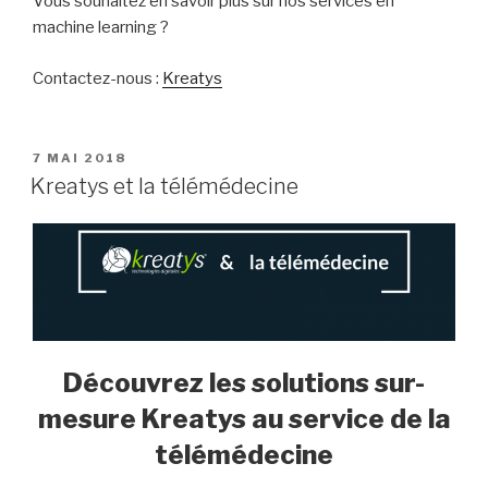
Vous souhaitez en savoir plus sur nos services en
machine learning ?
Contactez-nous :
Kreatys
PUBLIÉ
7 MAI 2018
LE
Kreatys et la télémédecine
Découvrez les solutions sur-
mesure Kreatys au service de la
télémédecine