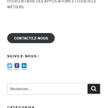
POUR EN FAIRE DES APPLICATIONS ET LOGICIELS
MÉTIERS.
CONTACTEZ-NOUS
SUIVEZ-NOUS :
Recherche
Reche
pour
:
CATÉGORIES