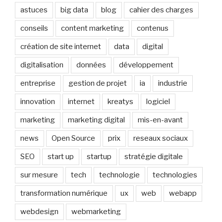
astuces
big data
blog
cahier des charges
conseils
content marketing
contenus
création de site internet
data
digital
digitalisation
données
développement
entreprise
gestion de projet
ia
industrie
innovation
internet
kreatys
logiciel
marketing
marketing digital
mis-en-avant
news
Open Source
prix
reseaux sociaux
SEO
start up
startup
stratégie digitale
sur mesure
tech
technologie
technologies
transformation numérique
ux
web
webapp
webdesign
webmarketing