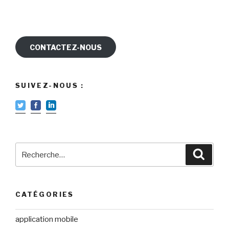
CONTACTEZ-NOUS
SUIVEZ-NOUS :
Recherche
Reche
pour
:
CATÉGORIES
application mobile