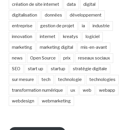
création de site internet
data
digital
digitalisation
données
développement
entreprise
gestion de projet
ia
industrie
innovation
internet
kreatys
logiciel
marketing
marketing digital
mis-en-avant
news
Open Source
prix
reseaux sociaux
SEO
start up
startup
stratégie digitale
sur mesure
tech
technologie
technologies
transformation numérique
ux
web
webapp
webdesign
webmarketing