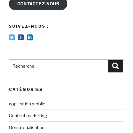
CONTACTEZ-NOUS
SUIVEZ-NOUS :
Recherche
Reche
pour
:
CATÉGORIES
application mobile
Content marketing
Dématérialisation