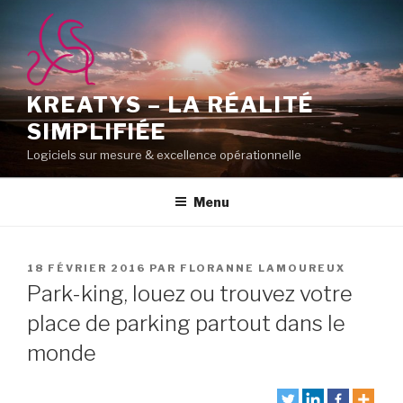
Aller
au
contenu
principal
KREATYS – LA RÉALITÉ
SIMPLIFIÉE
Logiciels sur mesure & excellence opérationnelle
Menu
PUBLIÉ
18 FÉVRIER 2016
PAR
FLORANNE LAMOUREUX
LE
Park-king, louez ou trouvez votre
place de parking partout dans le
monde