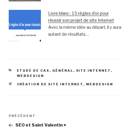
Livre blanc : 15 règles d’or pour
réussir son projet de site Internet
Avec la même idée au départ, il y aura
autant de résultats…
CATÉGORIES
ETUDE DE CAS
,
GÉNÉRAL
,
SITE INTERNET
,
WEBDESIGN
ÉTIQUETTES
CRÉATION DE SITE INTERNET
,
WEBDESIGN
Navigation
Article
PRÉCÉDENT
de
précédent
SEO et Saint Valentin ♥
l’article