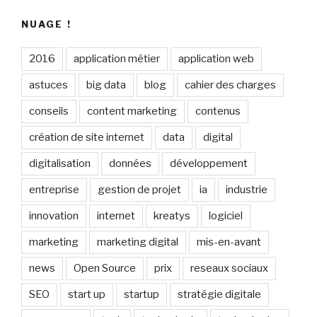
NUAGE !
2016
application métier
application web
astuces
big data
blog
cahier des charges
conseils
content marketing
contenus
création de site internet
data
digital
digitalisation
données
développement
entreprise
gestion de projet
ia
industrie
innovation
internet
kreatys
logiciel
marketing
marketing digital
mis-en-avant
news
Open Source
prix
reseaux sociaux
SEO
start up
startup
stratégie digitale