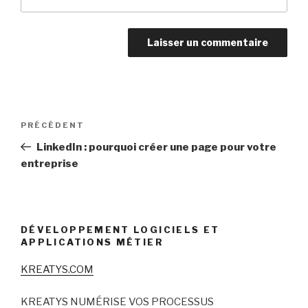
Navigation
Article
PRÉCÉDENT
de
précédent
LinkedIn : pourquoi créer une page pour votre
l’article
entreprise
DÉVELOPPEMENT LOGICIELS ET
APPLICATIONS MÉTIER
KREATYS.COM
KREATYS NUMÉRISE VOS PROCESSUS