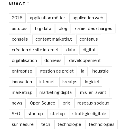
NUAGE !
2016
application métier
application web
astuces
big data
blog
cahier des charges
conseils
content marketing
contenus
création de site internet
data
digital
digitalisation
données
développement
entreprise
gestion de projet
ia
industrie
innovation
internet
kreatys
logiciel
marketing
marketing digital
mis-en-avant
news
Open Source
prix
reseaux sociaux
SEO
start up
startup
stratégie digitale
sur mesure
tech
technologie
technologies