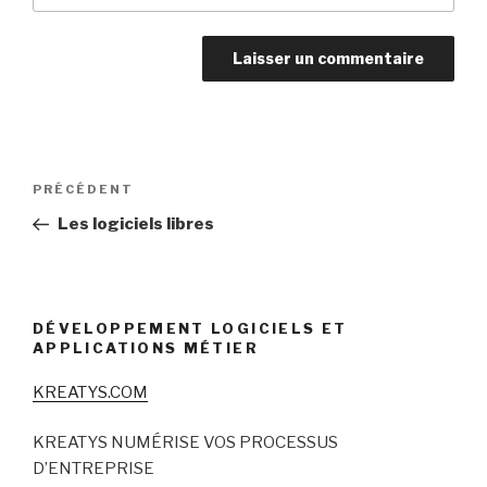
Navigation
Article
PRÉCÉDENT
de
précédent
Les logiciels libres
l’article
DÉVELOPPEMENT LOGICIELS ET
APPLICATIONS MÉTIER
KREATYS.COM
KREATYS NUMÉRISE VOS PROCESSUS
D’ENTREPRISE