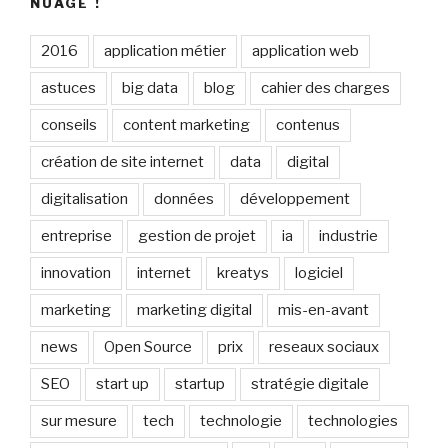
NUAGE !
2016
application métier
application web
astuces
big data
blog
cahier des charges
conseils
content marketing
contenus
création de site internet
data
digital
digitalisation
données
développement
entreprise
gestion de projet
ia
industrie
innovation
internet
kreatys
logiciel
marketing
marketing digital
mis-en-avant
news
Open Source
prix
reseaux sociaux
SEO
start up
startup
stratégie digitale
sur mesure
tech
technologie
technologies