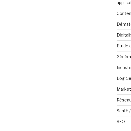
applica
Conten
Dématé
Digital
Etude 
Généra
Industr
Logicie
Marketi
Réseau
Santé /
SEO