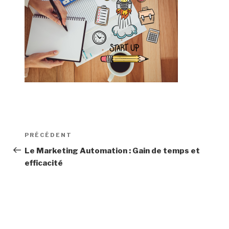
Navigation
Article
PRÉCÉDENT
de
précédent
Le Marketing Automation : Gain de temps et
efficacité
l’article