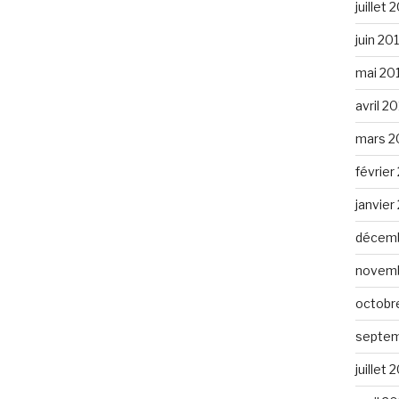
juillet 
juin 20
mai 20
avril 2
mars 2
février
janvier
décemb
novemb
octobr
septem
juillet 