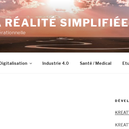
 RÉALITÉ SIMPLIFIÉE
érationnelle
Digitalisation
Industrie 4.0
Santé / Medical
Etu
DÉVEL
KREAT
KREAT