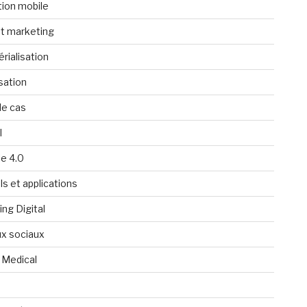
tion mobile
t marketing
rialisation
isation
de cas
l
ie 4.0
ls et applications
ng Digital
x sociaux
 Medical