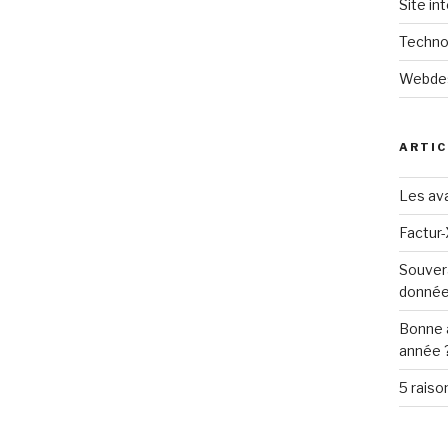
Site in
Techno
Webde
ARTIC
Les ava
Factur-
Souver
donné
Bonne 
année 
5 raiso