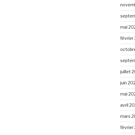
novemb
septem
mai 20
février
octobr
septem
juillet
juin 20
mai 20
avril 2
mars 2
février