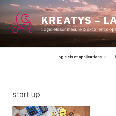
Aller
au
contenu
KREATYS – LA
principal
Logiciels sur mesure & excellence op
Logiciels et applications
start up