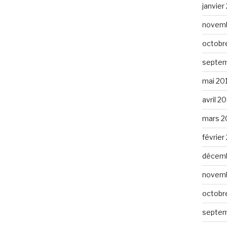
janvier
novemb
octobr
septem
mai 20
avril 2
mars 2
février
décemb
novemb
octobr
septem